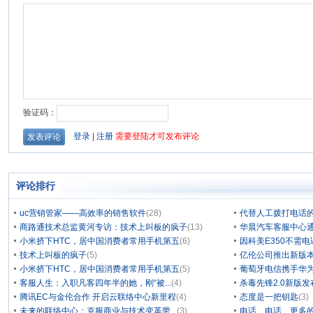
评论排行
uc营销管家——高效率的销售软件
(28)
代替人工拨打电话的
商路通技术总监黄河专访：技术上叫板的疯子
(13)
华晨汽车客服中心通
小米挤下HTC，居中国消费者常用手机第五
(6)
因科美E350不需电
技术上叫板的疯子
(5)
亿伦公司推出新版本
小米挤下HTC，居中国消费者常用手机第五
(5)
葡萄牙电信携手华为
客服人生：入职凡客四年半的她，刚“被...
(4)
杀毒先锋2.0新版
腾讯EC与金伦合作 开启云联络中心新里程
(4)
态度是一把钥匙
(3)
未来的联络中心：克服商业与技术变革带...
(3)
电话、电话、更多