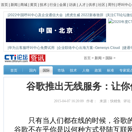
首页
|
新闻
|
商城
|
黄页
|
技术
|
行业
|
会展
|
访谈
|
人才
|
供求
|
社区
|
周刊
|
呼叫中心
|2022中国呼叫中心及企业通信大会
|虎虎生威 2022新春致辞
|关注CTI论坛微信公
|华为云客服呼叫中心免费试用
|企业联络中心出海方案–Genesys Cloud
|捷通
|鼎信通达新一代语音网关DAG1000-4S
首页 >
新闻
>
国际
>
首页
国内
国际
市场
技术
人物
政策
标准
专家观
谷歌推出无线服务：让你
2015-04-07 16:20:09 作者： 来源：快鲤鱼 评论
只有当人们都在线的时候，谷歌的
谷歌不在乎你是以何种方式登陆互联