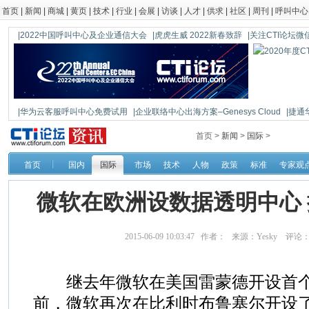
首页
|
新闻
|
商城
|
黄页
|
技术
|
行业
|
会展
|
访谈
|
人才
|
供求
|
社区
|
周刊
|
呼叫中心
|2022中国呼叫中心及企业通信大会
|虎虎生威 2022新春致辞
|关注CTI论坛微信公
|华为云客服呼叫中心免费试用
|企业联络中心出海方案–Genesys Cloud
|捷通
|鼎信通达新一代语音网关DAG1000-4S
首页 >
新闻
>
国际
>
首页
国内
国际
市场
技术
人物
政策
标准
专家观
微软在欧洲设数据透明中心
2015-06-09 10:03:47 作者： 来源：Yesky 评论
继去年微软在美国雷蒙德开设首个
前，微软再次在比利时布鲁塞尔开设