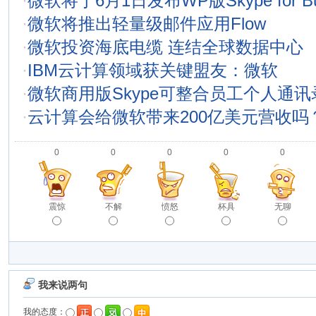
·
微软将于6月1日发布WP版Skype for Bus
·
微软将推出轻量级邮件应用Flow
·
微软投资海底电缆 连结全球数据中心
·
IBM云计算领域获关键盟友：微软
·
微软商用版Skype可整合员工个人通讯
·
云计算会给微软带来200亿美元营收吗
0
0
0
0
0
震惊
不解
愤怒
杯具
无聊