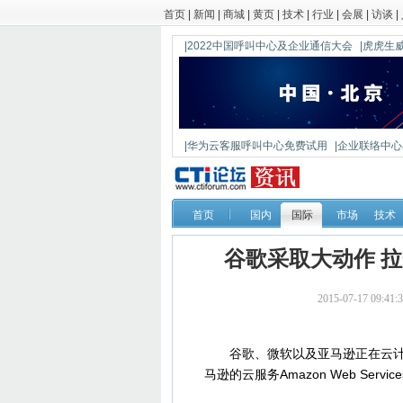
首页
|
新闻
|
商城
|
黄页
|
技术
|
行业
|
会展
|
访谈
|
|2022中国呼叫中心及企业通信大会
|虎虎生威
|华为云客服呼叫中心免费试用
|企业联络中心出
|鼎信通达新一代语音网关DAG1000-4S
首页
国内
国际
市场
技术
谷歌采取大动作 
2015-07-17 09
谷歌、微软以及亚马逊正在云计算
马逊的云服务Amazon Web Se