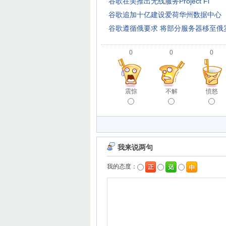
·
谷歌在美推出无线服务Project Fi
·
谷歌追加十亿建设爱荷华州数据中心
·
谷歌遵循俄要求 将部分服务器移至俄
0
0
0
震惊
不解
愤怒