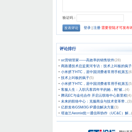
评论排行
uc营销管家——高效率的销售软件
(28)
商路通技术总监黄河专访：技术上叫板的疯子
小米挤下HTC，居中国消费者常用手机第五
(6
技术上叫板的疯子
(5)
小米挤下HTC，居中国消费者常用手机第五
(5
客服人生：入职凡客四年半的她，刚“被...
(4)
腾讯EC与金伦合作 开启云联络中心新里程
(4)
未来的联络中心：克服商业与技术变革带...
(3)
亿群发布GSM/3G IP通信解决方案
(3)
塔迪兰Aeonix统一通信和协作（UC&C）解...