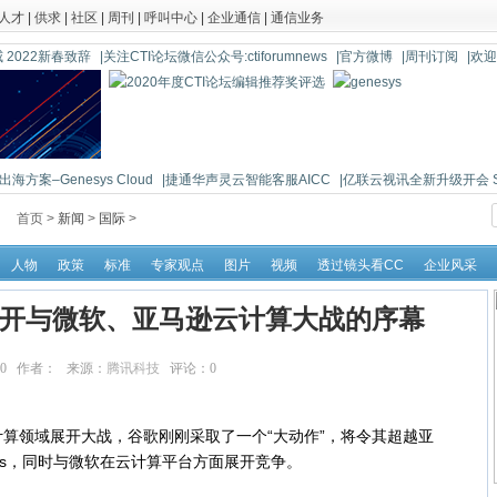
人才
|
供求
|
社区
|
周刊
|
呼叫中心
|
企业通信
|
通信业务
 2022新春致辞
|关注CTI论坛微信公众号:ctiforumnews
|官方微博
|周刊订阅
|欢
海方案–Genesys Cloud
|捷通华声灵云智能客服AICC
|亿联云视讯全新升级开会 So 
首页 >
新闻
>
国际
>
人物
政策
标准
专家观点
图片
视频
透过镜头看CC
企业风采
拉开与微软、亚马逊云计算大战的序幕
:41:30 作者： 来源：
腾讯科技
评论：
0
点击：
11242
领域展开大战，谷歌刚刚采取了一个“大动作”，将令其超越亚
rvices，同时与微软在云计算平台方面展开竞争。