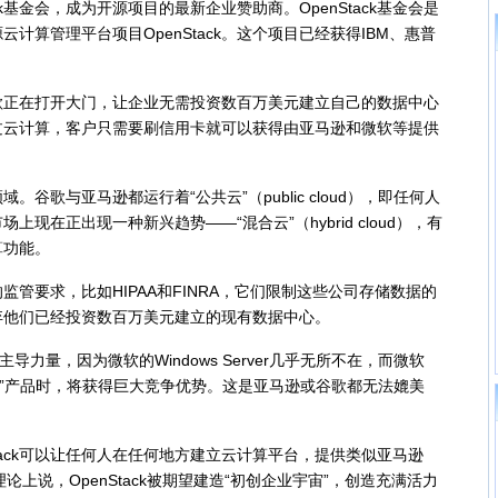
k基金会，成为开源项目的最新企业赞助商。OpenStack基金会是
计算管理平台项目OpenStack。这个项目已经获得IBM、惠普
。
谷歌正在打开大门，让企业无需投资数百万美元建立自己的数据中心
过云计算，客户只需要刷信用卡就可以获得由亚马逊和微软等提供
歌与亚马逊都运行着“公共云”（public cloud），即任何人
现在正出现一种新兴趋势——“混合云”（hybrid cloud），有
算功能。
要求，比如HIPAA和FINRA，它们限制这些公司存储数据的
弃他们已经投资数百万美元建立的现有数据中心。
力量，因为微软的Windows Server几乎无所不在，而微软
混合云”产品时，将获得巨大竞争优势。这是亚马逊或谷歌都无法媲美
ack可以让任何人在任何地方建立云计算平台，提供类似亚马逊
服务。从理论上说，OpenStack被期望建造“初创企业宇宙”，创造充满活力