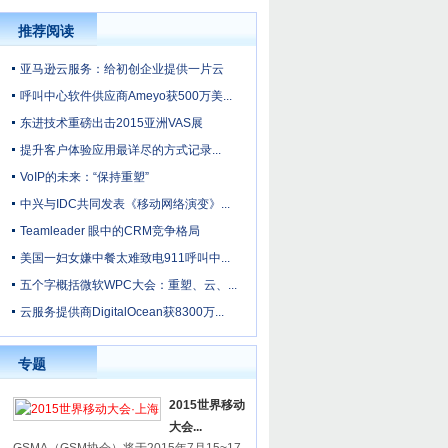
推荐阅读
亚马逊云服务：给初创企业提供一片云
呼叫中心软件供应商Ameyo获500万美...
东进技术重磅出击2015亚洲VAS展
提升客户体验应用最详尽的方式记录...
VoIP的未来：“保持重塑”
中兴与IDC共同发表《移动网络演变》...
Teamleader 眼中的CRM竞争格局
美国一妇女嫌中餐太难致电911呼叫中...
五个字概括微软WPC大会：重塑、云、...
云服务提供商DigitalOcean获8300万...
专题
2015世界移动
大会...