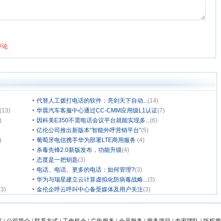
代替人工拨打电话的软件：亮剑天下自动...
(14)
(13)
华晨汽车客服中心通过CC-CMM应用级L1认证
(7)
)
因科美E350不需电话会议平台就能实现多...
(6)
亿伦公司推出新版本“智能外呼营销平台”
(5)
)
葡萄牙电信携手华为部署LTE商用服务
(4)
杀毒先锋2.0新版发布，功能升级
(4)
态度是一把钥匙
(3)
电话、电话、更多的电话：如何管理?
(3)
华为与瑞星建立云计算虚拟化防病毒战略...
(3)
(3)
金伦企呼云呼叫中心备受媒体及用户关注
(3)