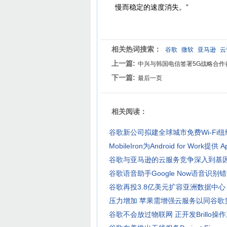
慢而稳定的速度消失。”
相关热词搜索：
谷歌
微软
亚马逊
云
上一篇:
中兴与韩国电信签署5G战略合作
下一篇:
最后一页
相关阅读：
·
谷歌新公司拟建全球城市免费Wi-Fi
·
MobileIron为Android for Work提供 
·
谷歌与亚马逊的云服务竞争深入到基
·
谷歌语音助手Google Now语音识别
·
谷歌再投3.8亿美元扩容亚洲数据中心
·
压力增加 苹果需增强云服务以同谷歌
·
谷歌不会放过物联网 正开发Brillo操