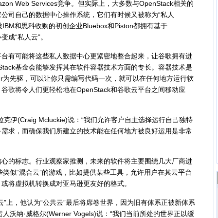
 Web Services竞争。但实际上，大多数与OpenStack相关的
公司自己的数据中心操作系统，它们有时候又被称为“私人
分别被IBM和思科收购的初创企业Bluebox和Piston都拥有基于
心变成“私人云”。
云平台有可能将这些私人数据中心更紧密地整合起来，让谷歌拥有进
Stack基金会能够发挥其在软件容器技术方面的专长。容器技术是
ker为先驱，可以让你只需编写代码一次，就可以在任何地方运行软
着，谷歌将令人们更轻松地在OpenStack和谷歌云平台之间移动应
Craig Mcluckie)说：“我们允许客户自主选择运行自己独特
务需求，而确保我们所建立的技术能在任何地方被良好运用是非常
满信心的标志。行业观察家推测，未来的软件将主要围绕几大厂商进
es也有一些类似“混合云”的游戏，比如提供某些工具，允许用户在其云平台
，或将虚拟机转换成对亚马逊更友好的格式。
”上，他认为“公共云”最后将席卷世界，因为旧有体系正被新体系
s负责人沃纳·威格尔(Werner Vogels)说：“我们当前所处的世界正以缓