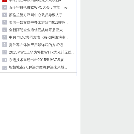
苹果拟在年底前实现最大规模新iP...
五个字概括微软WPC大会：重塑、云...
苏格兰警方呼叫中心裁员导致人手...
美国一妇女嫌中餐太难致电911呼叫...
全新阿朗企业通信云战略开启亚太...
中兴与IDC共同发表《移动网络演变...
提升客户体验应用最详尽的方式记...
2015MWC上华为将推WTTx类光纤无线...
东进技术重磅出击2015亚洲VAS展
智慧城市2.0解决方案将解决未来城...