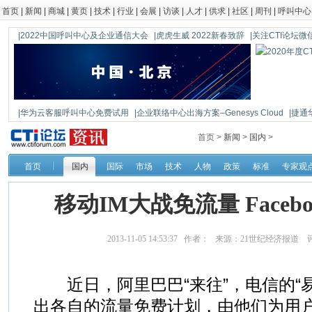
首页
|
新闻
|
商城
|
黄页
|
技术
|
行业
|
会展
|
访谈
|
人才
|
供求
|
社区
|
周刊
|
呼叫中心
|2022中国呼叫中心及企业通信大会
|虎虎生威 2022新春致辞
|关注CTI论坛微信公
|华为云客服呼叫中心免费试用
|企业联络中心出海方案–Genesys Cloud
|捷通
|鼎信通达新一代语音网关DAG1000-4S
首页 >
新闻
>
国内
>
首页
国内
国际
市场
技术
人物
政策
标准
专家观
移动IM大战免流量 Faceb
2013-11-05 14:53:37 作者： 来源：21世纪经济报道
近日，阿里巴巴“来往”，电信的“易
出各自的流量免费计划，由他们为用