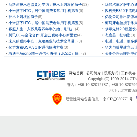
商路通技术总监黄河专访：技术上叫板的疯子
(13)
华晨汽车客服中心通
小米挤下HTC，居中国消费者常用手机第五
(6)
因科美E350不需电
技术上叫板的疯子
(5)
亿伦公司推出新版本
小米挤下HTC，居中国消费者常用手机第五
(5)
葡萄牙电信携手华为
客服人生：入职凡客四年半的她，刚“被...
(4)
杀毒先锋2.0新版
腾讯EC与金伦合作 开启云联络中心新里程
(4)
态度是一把钥匙
(3)
未来的联络中心：克服商业与技术变革带...
(3)
电话、电话、更多
亿群发布GSM/3G IP通信解决方案
(3)
华为与瑞星建立云计
塔迪兰Aeonix统一通信和协作（UC&C）解...
(3)
金伦企呼云呼叫中
网站首页
|
公司简介
|
联系方式
|
工作机会
Copyright(C) 1999-2014 C
电话：+86-10-82012787，+86-10-820796
地址：北京市西城区
经营性网站备案信息
京ICP证030771号