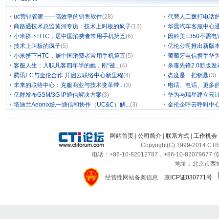
uc营销管家——高效率的销售软件
(28)
代替人工拨打电话的
商路通技术总监黄河专访：技术上叫板的疯子
(13)
华晨汽车客服中心通
小米挤下HTC，居中国消费者常用手机第五
(6)
因科美E350不需电
技术上叫板的疯子
(5)
亿伦公司推出新版本
小米挤下HTC，居中国消费者常用手机第五
(5)
葡萄牙电信携手华为
客服人生：入职凡客四年半的她，刚“被...
(4)
杀毒先锋2.0新版
腾讯EC与金伦合作 开启云联络中心新里程
(4)
态度是一把钥匙
(3)
未来的联络中心：克服商业与技术变革带...
(3)
电话、电话、更多
亿群发布GSM/3G IP通信解决方案
(3)
华为与瑞星建立云计
塔迪兰Aeonix统一通信和协作（UC&C）解...
(3)
金伦企呼云呼叫中
网站首页
|
公司简介
|
联系方式
|
工作机会
Copyright(C) 1999-2014 C
电话：+86-10-82012787，+86-10-82079677 传
地址：北京市西城区
经营性网站备案信息
京ICP证030771号