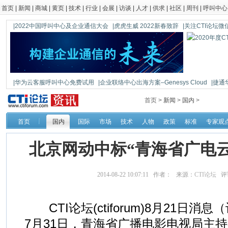
首页
|
新闻
|
商城
|
黄页
|
技术
|
行业
|
会展
|
访谈
|
人才
|
供求
|
社区
|
周刊
|
呼叫中心
|2022中国呼叫中心及企业通信大会
|虎虎生威 2022新春致辞
|关注CTI论坛微信公
|华为云客服呼叫中心免费试用
|企业联络中心出海方案–Genesys Cloud
|捷通
|鼎信通达新一代语音网关DAG1000-4S
首页 >
新闻
>
国内
>
首页
国内
国际
市场
技术
人物
政策
标准
专家观
北京网动中标“青海省广电
2014-08-22 10:07:11 作者： 来源：
CTI论坛
评
CTI论坛(ctiforum)8月21日消息（
7月31日，青海省广播电影电视局主