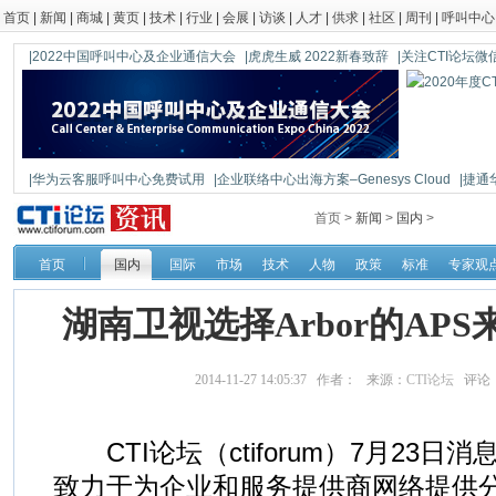
首页
|
新闻
|
商城
|
黄页
|
技术
|
行业
|
会展
|
访谈
|
人才
|
供求
|
社区
|
周刊
|
呼叫中心
|2022中国呼叫中心及企业通信大会
|虎虎生威 2022新春致辞
|关注CTI论坛微信公
|华为云客服呼叫中心免费试用
|企业联络中心出海方案–Genesys Cloud
|捷通
|鼎信通达新一代语音网关DAG1000-4S
首页 >
新闻
>
国内
>
首页
国内
国际
市场
技术
人物
政策
标准
专家观
湖南卫视选择Arbor的APS
2014-11-27 14:05:37 作者： 来源：
CTI论坛
评论
CTI论坛（ctiforum）7月23日
致力于为企业和服务提供商网络提供