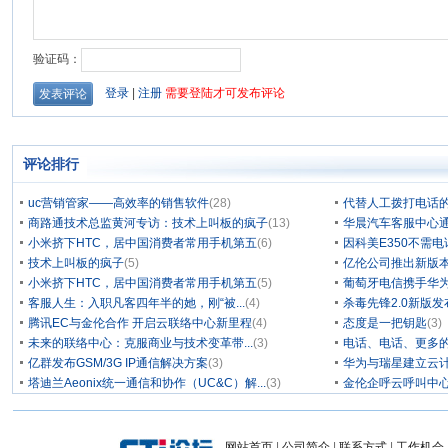
评论排行
uc营销管家——高效率的销售软件
(28)
代替人工拨打电话的
商路通技术总监黄河专访：技术上叫板的疯子
(13)
华晨汽车客服中心通
小米挤下HTC，居中国消费者常用手机第五
(6)
因科美E350不需电
技术上叫板的疯子
(5)
亿伦公司推出新版本
小米挤下HTC，居中国消费者常用手机第五
(5)
葡萄牙电信携手华为
客服人生：入职凡客四年半的她，刚“被...
(4)
杀毒先锋2.0新版
腾讯EC与金伦合作 开启云联络中心新里程
(4)
态度是一把钥匙
(3)
未来的联络中心：克服商业与技术变革带...
(3)
电话、电话、更多
亿群发布GSM/3G IP通信解决方案
(3)
华为与瑞星建立云计
塔迪兰Aeonix统一通信和协作（UC&C）解...
(3)
金伦企呼云呼叫中
网站首页
|
公司简介
|
联系方式
|
工作机会