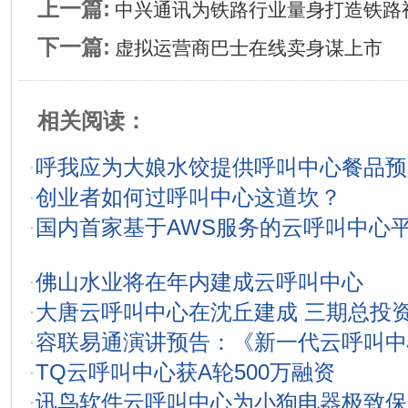
上一篇:
中兴通讯为铁路行业量身打造铁路
下一篇:
虚拟运营商巴士在线卖身谋上市
相关阅读：
·
呼我应为大娘水饺提供呼叫中心餐品预
·
创业者如何过呼叫中心这道坎？
·
国内首家基于AWS服务的云呼叫中心
·
佛山水业将在年内建成云呼叫中心
·
大唐云呼叫中心在沈丘建成 三期总投资
·
容联易通演讲预告：《新一代云呼叫中
·
TQ云呼叫中心获A轮500万融资
·
讯鸟软件云呼叫中心为小狗电器极致保