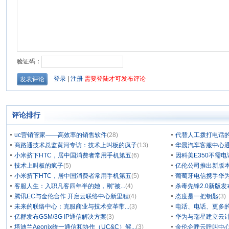
评论排行
uc营销管家——高效率的销售软件
(28)
代替人工拨打电话的
商路通技术总监黄河专访：技术上叫板的疯子
(13)
华晨汽车客服中心通
小米挤下HTC，居中国消费者常用手机第五
(6)
因科美E350不需电
技术上叫板的疯子
(5)
亿伦公司推出新版本
小米挤下HTC，居中国消费者常用手机第五
(5)
葡萄牙电信携手华为
客服人生：入职凡客四年半的她，刚“被...
(4)
杀毒先锋2.0新版
腾讯EC与金伦合作 开启云联络中心新里程
(4)
态度是一把钥匙
(3)
未来的联络中心：克服商业与技术变革带...
(3)
电话、电话、更多
亿群发布GSM/3G IP通信解决方案
(3)
华为与瑞星建立云计
塔迪兰Aeonix统一通信和协作（UC&C）解...
(3)
金伦企呼云呼叫中