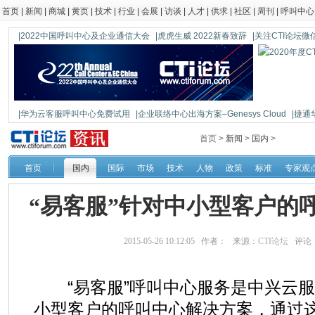
首页
|
新闻
|
商城
|
黄页
|
技术
|
行业
|
会展
|
访谈
|
人才
|
供求
|
社区
|
周刊
|
呼叫中心
|2022中国呼叫中心及企业通信大会
|虎虎生威 2022新春致辞
|关注CTI论坛微信公
|华为云客服呼叫中心免费试用
|企业联络中心出海方案–Genesys Cloud
|捷通
|鼎信通达新一代语音网关DAG1000-4S
首页 >
新闻
>
国内
>
首页
国内
国际
市场
技术
人物
政策
标准
专家观
“易客服”针对中小型客户的
2015-05-26 10:12:05 作者： 来源：
CTI论坛
评论
“易客服”呼叫中心服务是中兴云服
小型客户的呼叫中心解决方案，通过这