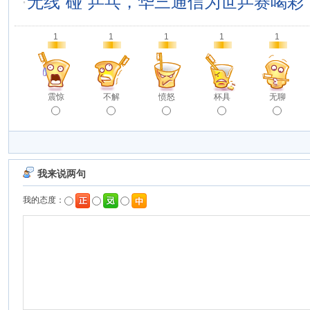
·
无线“碰”乒乓，华三通信为世乒赛喝彩
1
1
1
1
1
震惊
不解
愤怒
杯具
无聊