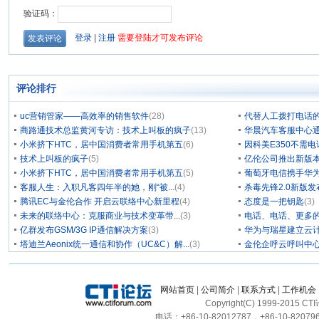
评论排行
uc营销管家——高效率的销售软件
(28)
代替人工拨打电话的
商路通技术总监黄河专访：技术上叫板的疯子
(13)
华晨汽车客服中心通
小米挤下HTC，居中国消费者常用手机第五
(6)
因科美E350不需电
技术上叫板的疯子
(5)
亿伦公司推出新版本
小米挤下HTC，居中国消费者常用手机第五
(5)
葡萄牙电信携手华为
客服人生：入职凡客四年半的她，刚“被...
(4)
杀毒先锋2.0新版
腾讯EC与金伦合作 开启云联络中心新里程
(4)
态度是一把钥匙
(3)
未来的联络中心：克服商业与技术变革带...
(3)
电话、电话、更多
亿群发布GSM/3G IP通信解决方案
(3)
华为与瑞星建立云计
塔迪兰Aeonix统一通信和协作（UC&C）解...
(3)
金伦企呼云呼叫中
网站首页
|
公司简介
|
联系方式
|
工作机会
Copyright(C) 1999-2015 C
电话：+86-10-82012787，+86-10-820796