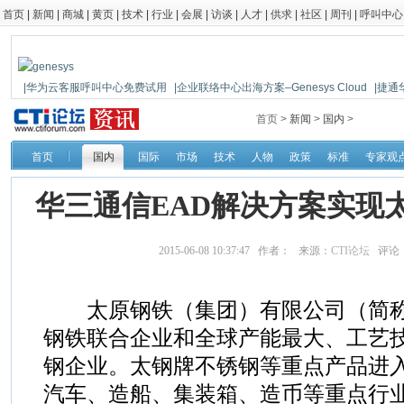
首页
|
新闻
|
商城
|
黄页
|
技术
|
行业
|
会展
|
访谈
|
人才
|
供求
|
社区
|
周刊
|
呼叫中心
|华为云客服呼叫中心免费试用
|企业联络中心出海方案–Genesys Cloud
|捷通
|鼎信通达新一代语音网关DAG1000-4S
首页 >
新闻
>
国内
>
首页
国内
国际
市场
技术
人物
政策
标准
专家观
华三通信EAD解决方案实现
2015-06-08 10:37:47 作者： 来源：
CTI论坛
评论
太原钢铁（集团）有限公司（简称
钢铁联合企业和全球产能最大、工艺
钢企业。太钢牌不锈钢等重点产品进
汽车、造船、集装箱、造币等重点行