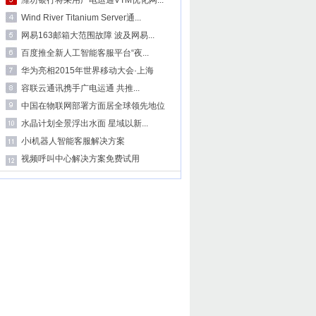
潍坊银行将采用广电运通VTM优化网...
Wind River Titanium Server通...
网易163邮箱大范围故障 波及网易...
百度推全新人工智能客服平台“夜...
华为亮相2015年世界移动大会·上海
容联云通讯携手广电运通 共推...
中国在物联网部署方面居全球领先地位
水晶计划全景浮出水面 星域以新...
小i机器人智能客服解决方案
视频呼叫中心解决方案免费试用