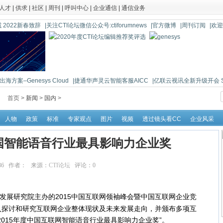
人才
|
供求
|
社区
|
周刊
|
呼叫中心
|
企业通信
|
通信业务
 2022新春致辞
|关注CTI论坛微信公众号:ctiforumnews
|官方微博
|周刊订阅
|欢
海方案–Genesys Cloud
|捷通华声灵云智能客服AICC
|亿联云视讯全新升级开会 So 
首页 >
新闻
>
国内
>
人物
政策
标准
专家观点
图片
视频
透过镜头看CC
企业风采
国智能语音行业最具影响力企业奖
:56:36 作者： 来源：
CTI论坛
评论：
0
点击：
13763
业发展研究院主办的2015中国互联网领袖峰会暨中国互联网企业竞
入探讨和研究互联网企业整体现状及未来发展走向，并颁布多项互
2015年度中国互联网智能语音行业最具影响力企业奖”。