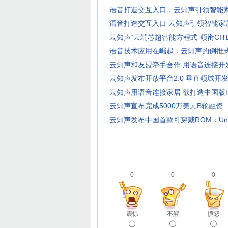
·
语音打造交互入口，云知声引领智能
·
语音打造交互入口 云知声引领智能家
·
云知声“云端芯超智能方程式”领衔CITE 
·
语音技术应用在崛起：云知声的倒推
·
云知声和友盟牵手合作 用语音连接开
·
云知声发布开放平台2.0 垂直领域开
·
云知声用语音连接家居 欲打造中国版Ho
·
云知声宣布完成5000万美元B轮融资
·
云知声发布中国首款可穿戴ROM：Uni
0
0
0
震惊
不解
愤怒