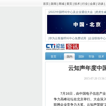
首页
|
新闻
|
商城
|
黄页
|
技术
|
行业
|
会展
|
访谈
|
|2022中国呼叫中心及企业通信大会
|虎虎生威
|华为云客服呼叫中心免费试用
|企业联络中心出
|鼎信通达新一代语音网关DAG1000-4S
首页
国内
国际
市场
技术
云知声年度中
2015-07-20 15
7月16日，由中国电子信息产
争力高峰论坛在北京举行。大会深
联网企业竞争力大奖。云知声荣获“