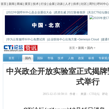
首页
|
新闻
|
商城
|
黄页
|
技术
|
行业
|
会展
|
访谈
|
人才
|
供求
|
社区
|
周刊
|
呼叫中心
|2022中国呼叫中心及企业通信大会
|虎虎生威 2022新春致辞
|关注CTI论坛微信公
|华为云客服呼叫中心免费试用
|企业联络中心出海方案–Genesys Cloud
|捷通
|鼎信通达新一代语音网关DAG1000-4S
首页 >
新闻
>
国内
>
首页
国内
国际
市场
技术
人物
政策
标准
专家观
中兴政企开放实验室正式揭牌
式举行
2015-12-15 10:59:11 作者： 来源：
CTI论坛
评论