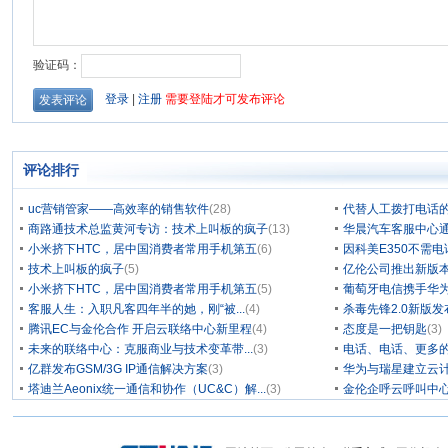
评论排行
uc营销管家——高效率的销售软件
(28)
代替人工拨打电话的
商路通技术总监黄河专访：技术上叫板的疯子
(13)
华晨汽车客服中心通
小米挤下HTC，居中国消费者常用手机第五
(6)
因科美E350不需电
技术上叫板的疯子
(5)
亿伦公司推出新版本
小米挤下HTC，居中国消费者常用手机第五
(5)
葡萄牙电信携手华为
客服人生：入职凡客四年半的她，刚“被...
(4)
杀毒先锋2.0新版
腾讯EC与金伦合作 开启云联络中心新里程
(4)
态度是一把钥匙
(3)
未来的联络中心：克服商业与技术变革带...
(3)
电话、电话、更多
亿群发布GSM/3G IP通信解决方案
(3)
华为与瑞星建立云计
塔迪兰Aeonix统一通信和协作（UC&C）解...
(3)
金伦企呼云呼叫中