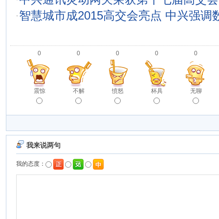
·
智慧城市成2015高交会亮点 中兴强
0
0
0
0
0
震惊
不解
愤怒
杯具
无聊