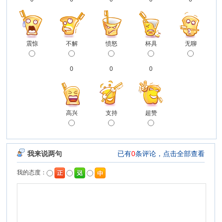
震惊
不解
愤怒
杯具
无聊
0
0
0
高兴
支持
超赞