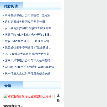
推荐阅读
中移在线佛山分公司吴晓红：坚定目...
迅时穿透服务组网应用开启公测
安正融合指挥调度 智慧城管解决方案
国泰产险与LINE签约合作开发LINE ...
微软Dynamics 365——最佳的云端一...
优音通信携手华润银行 打造全新通...
2017数博会大幕将启 华为大数据即...
国网天津市电力公司与华为公司签署...
Check Point支招如何应对WannaCry攻击
联宇信通为企业发展打造新型会员营...
专题
诚
挚
邀您参加方位...