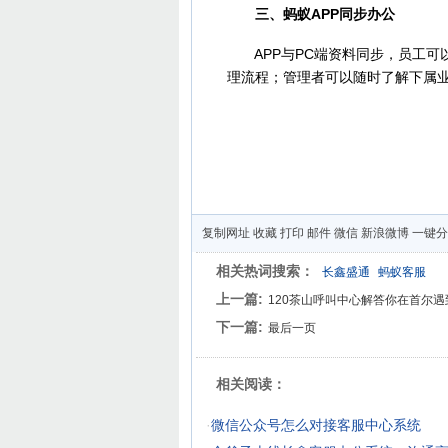
三、蚂蚁APP同步办公
APP与PC端资料同步，员工可以
理流程；管理者可以随时了解下属
复制网址
收藏
打印
邮件
微信
新浪微博
一键分
相关热词搜索：
长鑫盛通
蚂蚁客服
上一篇:
120茶山呼叫中心解答你在首尔遇
下一篇:
最后一页
相关阅读：
·
微信公众号怎么对接客服中心系统