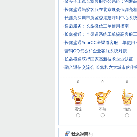
·
金斧子上线长鑫客服办公系统：沟通
·
长鑫盛通蚂蚁客服在北京展会低调亮
·
长鑫为深圳市质监委搭建呼叫中心系
·
售后服务：长鑫微信工单使用指南
·
长鑫盛通：全渠道系统工单提高客服
·
长鑫盛通YourCC全渠道客服工单使用
·
营销QQ怎么和企业客服系统对接
·
长鑫盛通获得国家高新技术企业认证
·
融合通信交流会 长鑫和六大城市伙伴
0
0
0
震惊
不解
愤怒