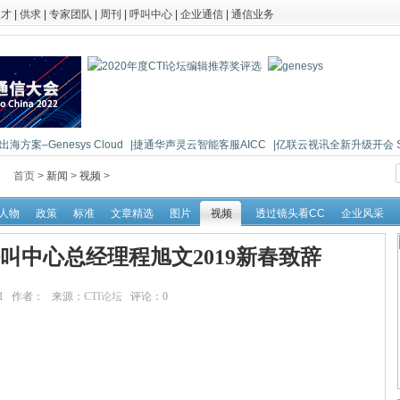
人才
|
供求
|
专家团队
|
周刊
|
呼叫中心
|
企业通信
|
通信业务
海方案–Genesys Cloud
|捷通华声灵云智能客服AICC
|亿联云视讯全新升级开会 So 
首页 >
新闻
>
视频
>
人物
政策
标准
文章精选
图片
视频
透过镜头看CC
企业风采
叫中心总经理程旭文2019新春致辞
:06:41 作者： 来源：
CTI论坛
评论：
0
点击：
26732