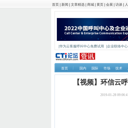
首页
|
新闻
|
文章精选
|
商城
|
黄页
|
会展
|
访谈
|
|华为云客服呼叫中心免费试用
|企业联络中心出
|鼎信通达新一代语音网关DAG1000-4S
首页
国内
国际
市场
技术
【视频】环信云呼
2019-01-28 09