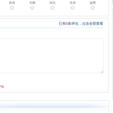
杯具
无聊
高兴
支持
超赞