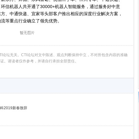
环信机器人共开通了30000+机器人智能服务，通过服务好中意
东方、中通快递、宜家等头部客户推出相应的深度行业解决方案，
物流等重点行业确立了领先优势。
I论坛无关。CTI论坛对文中陈述、观点判断保持中立，不对所包含内容的准确
保证。请读者仅作参考，并请自行承担全部责任。
2019新春致辞