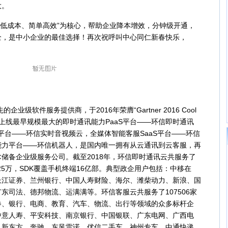
大。
低成本、简单高效”为核心，帮助企业降本增效，分钟级开通，
全，是中小企业的最佳选择！再次祝呼叫中心同仁新春快乐，
级软件服务提供商，于2016年荣膺“Gartner 2016 Cool
国内上线最早规模最大的即时通讯能力PaaS平台——环信即时通讯
S平台——环信实时音视频云，全媒体智能客服SaaS平台——环信
能力平台——环信机器人，是国内唯一拥有从云通讯到云客服，再
储备企业级服务公司。截至2018年，环信即时通讯云共服务了
超25万，SDK覆盖手机终端16亿部。典型政企用户包括：中移在
长江证券、兰州银行、中国人寿财险、海尔、潍柴动力、新浪、国
东司法、德邦物流、运满满等。环信客服云共服务了107506家
券、银行、电商、教育、汽车、物流、出行等领域的众多标杆企
中意人寿、平安科技、南京银行、中国银联、广东电网、广西电
、新东方、奔驰、东风雷诺、优信二手车、神州专车、中通快递、