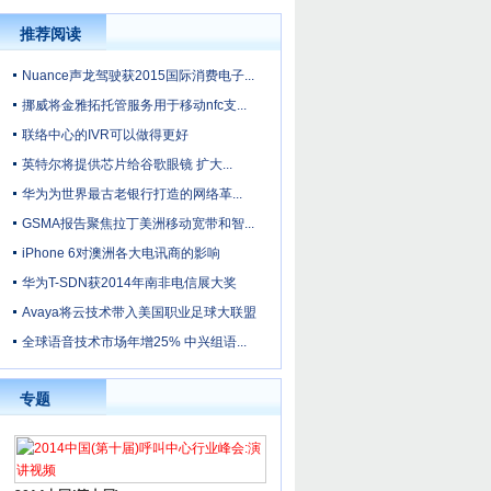
推荐阅读
Nuance声龙驾驶获2015国际消费电子...
挪威将金雅拓托管服务用于移动nfc支...
联络中心的IVR可以做得更好
英特尔将提供芯片给谷歌眼镜 扩大...
华为为世界最古老银行打造的网络革...
GSMA报告聚焦拉丁美洲移动宽带和智...
iPhone 6对澳洲各大电讯商的影响
华为T-SDN获2014年南非电信展大奖
Avaya将云技术带入美国职业足球大联盟
全球语音技术市场年增25% 中兴组语...
专题