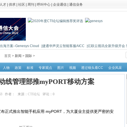
人才
|
供求
|
社区
|
周刊
|
呼叫中心
|
企业通信
|
通信业务
海方案–Genesys Cloud
|捷通华声灵云智能客服AICC
|亿联云视讯全新升级开会 So 
首页 >
新闻
>
国际
>
人物
政策
标准
专家观点
图片
视频
透过镜头看CC
企业风采
动线管理部推myPORT移动方案
:29:43 作者： 来源：
CTI论坛
评论：
0
点击：
72941
正式推出智能手机应用 myPORT，为大厦业主提供更严密的安
。