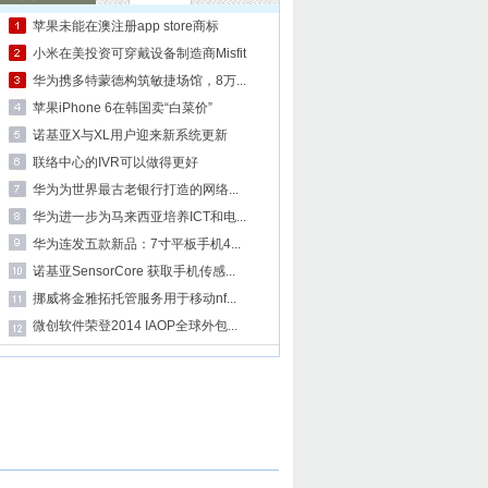
苹果未能在澳注册app store商标
小米在美投资可穿戴设备制造商Misfit
华为携多特蒙德构筑敏捷场馆，8万...
苹果iPhone 6在韩国卖“白菜价”
诺基亚X与XL用户迎来新系统更新
联络中心的IVR可以做得更好
华为为世界最古老银行打造的网络...
华为进一步为马来西亚培养ICT和电...
华为连发五款新品：7寸平板手机4...
诺基亚SensorCore 获取手机传感...
挪威将金雅拓托管服务用于移动nf...
微创软件荣登2014 IAOP全球外包...