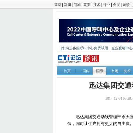
首页
|
新闻
|
商城
|
黄页
|
技术
|
行业
|
会展
|
访谈
|
|华为云客服呼叫中心免费试用
|企业联络中心出
|鼎信通达新一代语音网关DAG1000-4S
首页
国内
国际
市场
技术
迅达集团交通
2014-12-04 09
迅达集团交通动线管理部今天宣布
保，同时让住户拥有更大的自由度