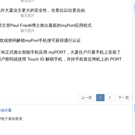
允许大厦业主更大的安全性，住客比以往更自由
aul Friedli博士推出最新的myPort应用程式
密码解锁myPort手机便可获得通行认证
正式推出智能手机应用 myPORT，大厦住户只要手机上安装了
码或使用 Touch ID 解锁手机，并持手机靠近闸机上的 PORT
上一页
1
2
下一页
移动方案
消费电子展创新奖