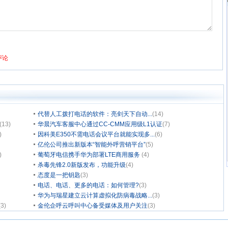
代替人工拨打电话的软件：亮剑天下自动...
(14)
(13)
华晨汽车客服中心通过CC-CMM应用级L1认证
(7)
)
因科美E350不需电话会议平台就能实现多...
(6)
亿伦公司推出新版本“智能外呼营销平台”
(5)
)
葡萄牙电信携手华为部署LTE商用服务
(4)
杀毒先锋2.0新版发布，功能升级
(4)
态度是一把钥匙
(3)
电话、电话、更多的电话：如何管理?
(3)
华为与瑞星建立云计算虚拟化防病毒战略...
(3)
(3)
金伦企呼云呼叫中心备受媒体及用户关注
(3)