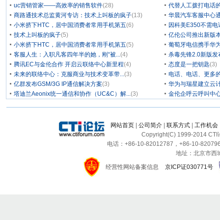
uc营销管家——高效率的销售软件
(28)
代替人工拨打电话的
商路通技术总监黄河专访：技术上叫板的疯子
(13)
华晨汽车客服中心通
小米挤下HTC，居中国消费者常用手机第五
(6)
因科美E350不需电
技术上叫板的疯子
(5)
亿伦公司推出新版本
小米挤下HTC，居中国消费者常用手机第五
(5)
葡萄牙电信携手华为
客服人生：入职凡客四年半的她，刚“被...
(4)
杀毒先锋2.0新版
腾讯EC与金伦合作 开启云联络中心新里程
(4)
态度是一把钥匙
(3)
未来的联络中心：克服商业与技术变革带...
(3)
电话、电话、更多
亿群发布GSM/3G IP通信解决方案
(3)
华为与瑞星建立云计
塔迪兰Aeonix统一通信和协作（UC&C）解...
(3)
金伦企呼云呼叫中
网站首页
|
公司简介
|
联系方式
|
工作机会
Copyright(C) 1999-2014 C
电话：+86-10-82012787，+86-10-820796
地址：北京市西城区
经营性网站备案信息
京ICP证030771号