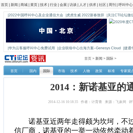
首页
|
新闻
|
商城
|
黄页
|
技术
|
行业
|
会展
|
访谈
|
人才
|
供求
|
社区
|
周刊
|
呼叫中心
|2022中国呼叫中心及企业通信大会
|虎虎生威 2022新春致辞
|关注CTI论坛微信公
|华为云客服呼叫中心免费试用
|企业联络中心出海方案–Genesys Cloud
|捷通
|鼎信通达新一代语音网关DAG1000-4S
首页 >
新闻
>
国际
>
首页
国内
国际
市场
技术
人物
政策
标准
专家观
2014：新诺基亚的
2014-12-16 10:18:35 作者：计育青 来源：
飞象网
评
诺基亚近两年走得颇为坎坷，不过
信厂商，诺基亚的一举一动依然牵动