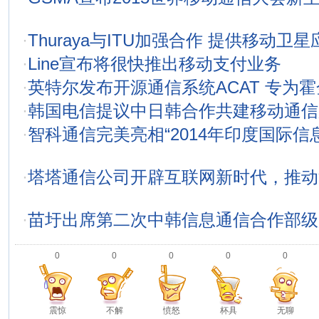
·
Thuraya与ITU加强合作 提供移动卫
·
Line宣布将很快推出移动支付业务
·
英特尔发布开源通信系统ACAT 专为
·
韩国电信提议中日韩合作共建移动通信
·
智科通信完美亮相“2014年印度国际信
·
塔塔通信公司开辟互联网新时代，推动
·
苗圩出席第二次中韩信息通信合作部级
0
0
0
0
0
震惊
不解
愤怒
杯具
无聊