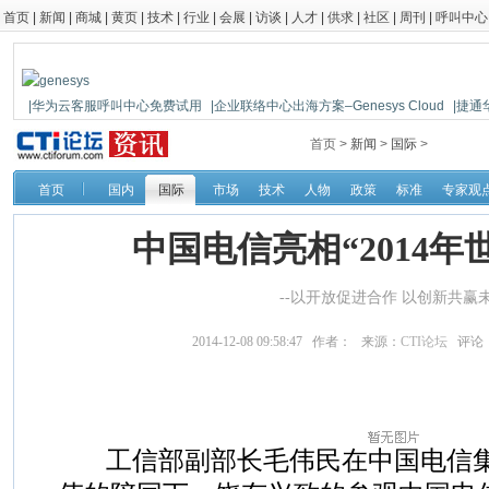
首页
|
新闻
|
商城
|
黄页
|
技术
|
行业
|
会展
|
访谈
|
人才
|
供求
|
社区
|
周刊
|
呼叫中心
|华为云客服呼叫中心免费试用
|企业联络中心出海方案–Genesys Cloud
|捷通
|鼎信通达新一代语音网关DAG1000-4S
首页 >
新闻
>
国际
>
首页
国内
国际
市场
技术
人物
政策
标准
专家观
中国电信亮相“2014年
--以开放促进合作 以创新共赢
2014-12-08 09:58:47 作者： 来源：
CTI论坛
评论
工信部副部长毛伟民在中国电信集