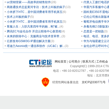
uc营销管家——高效率的销售软件
(28)
代替人工拨打电话的
商路通技术总监黄河专访：技术上叫板的疯子
(13)
华晨汽车客服中心通
小米挤下HTC，居中国消费者常用手机第五
(6)
因科美E350不需电
技术上叫板的疯子
(5)
亿伦公司推出新版本
小米挤下HTC，居中国消费者常用手机第五
(5)
葡萄牙电信携手华为
客服人生：入职凡客四年半的她，刚“被...
(4)
杀毒先锋2.0新版
腾讯EC与金伦合作 开启云联络中心新里程
(4)
态度是一把钥匙
(3)
未来的联络中心：克服商业与技术变革带...
(3)
电话、电话、更多
亿群发布GSM/3G IP通信解决方案
(3)
华为与瑞星建立云计
塔迪兰Aeonix统一通信和协作（UC&C）解...
(3)
金伦企呼云呼叫中
网站首页
|
公司简介
|
联系方式
|
工作机会
Copyright(C) 1999-2014 C
电话：+86-10-82012787，+86-10-820796
地址：北京市西城区
经营性网站备案信息
京ICP证030771号