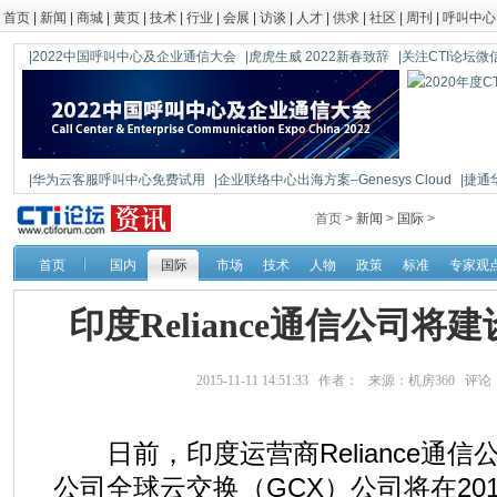
首页
|
新闻
|
商城
|
黄页
|
技术
|
行业
|
会展
|
访谈
|
人才
|
供求
|
社区
|
周刊
|
呼叫中心
|2022中国呼叫中心及企业通信大会
|虎虎生威 2022新春致辞
|关注CTI论坛微信公
|华为云客服呼叫中心免费试用
|企业联络中心出海方案–Genesys Cloud
|捷通
|鼎信通达新一代语音网关DAG1000-4S
首页 >
新闻
>
国际
>
首页
国内
国际
市场
技术
人物
政策
标准
专家观
印度Reliance通信公司
2015-11-11 14:51:33 作者： 来源：机房360 评论
日前，印度运营商Reliance通信
公司全球云交换（GCX）公司将在20