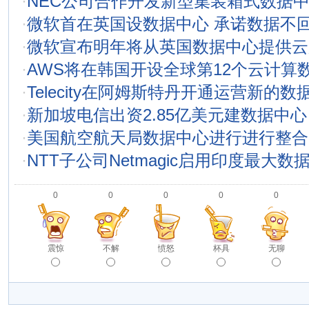
·
NEC公司合作开发新型集装箱式数据
·
微软首在英国设数据中心 承诺数据不
·
微软宣布明年将从英国数据中心提供云
·
AWS将在韩国开设全球第12个云计算
·
Telecity在阿姆斯特丹开通运营新的数
·
新加坡电信出资2.85亿美元建数据中心
·
美国航空航天局数据中心进行进行整合
·
NTT子公司Netmagic启用印度最大数
0
0
0
0
0
震惊
不解
愤怒
杯具
无聊