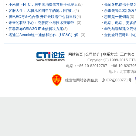
小米挤下HTC，居中国消费者常用手机第五
(5)
葡萄牙电信携手华为
客服人生：入职凡客四年半的她，刚“被...
(4)
杀毒先锋2.0新版
腾讯EC与金伦合作 开启云联络中心新里程
(4)
态度是一把钥匙
(3)
未来的联络中心：克服商业与技术变革带...
(3)
电话、电话、更多
亿群发布GSM/3G IP通信解决方案
(3)
华为与瑞星建立云计
塔迪兰Aeonix统一通信和协作（UC&C）解...
(3)
金伦企呼云呼叫中
网站首页
|
公司简介
|
联系方式
|
工作机会
Copyright(C) 1999-2015 C
电话：+86-10-82012787，+86-10-820796
地址：北京市西城区
经营性网站备案信息
京ICP证030771号