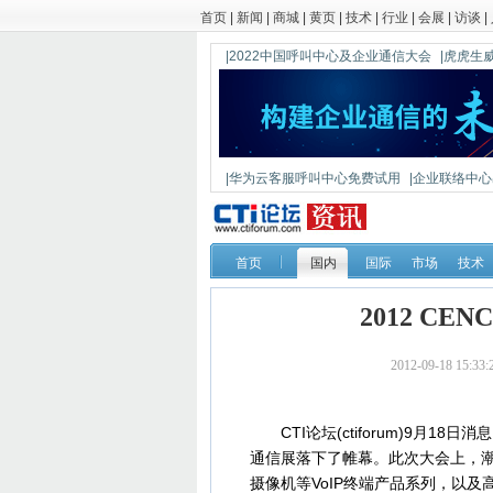
首页
|
新闻
|
商城
|
黄页
|
技术
|
行业
|
会展
|
访谈
|
|2022中国呼叫中心及企业通信大会
|虎虎生威
|华为云客服呼叫中心免费试用
|企业联络中心出
|鼎信通达新一代语音网关DAG1000-4S
首页
国内
国际
市场
技术
2012 C
2012-09-18 15
CTI论坛(ctiforum)9月18日
通信展落下了帷幕。此次大会上，潮
摄像机等VoIP终端产品系列，以