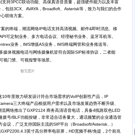
，特别支持3PCC联动功能、高保真语音质量，超强硬件能力以及丰富
CX、AVAYA，Broadfoft、Asterisk等，致力与我们的合作
中心联络方案。
方案的终端，潮流网络IP电话支持高清视频、邮件&即时消息、移
 API可定制业务、多方电话会议、经理秘书业务、蓝牙耳机等。
 Centrex业务，IMS增值AS业务，IMS终端网管和业务推送等。
多媒体视频电话与网络摄像机皆符合国际SIP标准协议，二者能
可视门禁、可视报警等场景。
0年里致力研发设计符合市场需求的VoIP创新性产品，IP
D、SIP Camera三大终端产品根据用户需求以及市场发展趋势不断升级、
流网络推出了GXP2124 商务高清语音电话，具备4线路双色LED
个快速拨号/BLF功能按键，非常适合话务量大，通话频繁的企业通迅管
广泛支持国际主流的SIP平台（Broadsoft/Asterisk...）
P2200,4.3英寸高分辨率电容屏，HD宽频手柄/免提，2个前兆