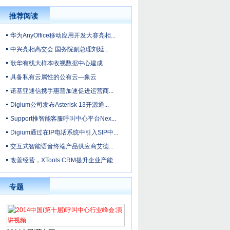
推荐阅读
华为AnyOffice移动应用开发大赛亮相...
中兴亮相高交会 国务院副总理刘延...
歌华有线大样本收视数据中心建成
具备私有云属性的公有云—象云
诺基亚通信携手惠普加速促进运营商...
Digium公司发布Asterisk 13开源通...
Support推智能客服呼叫中心平台Nex...
Digium通过在IP电话系统中引入SIP中...
交互式智能语音终端产品供应商艾德...
改善经营，XTools CRM提升企业产能
专题