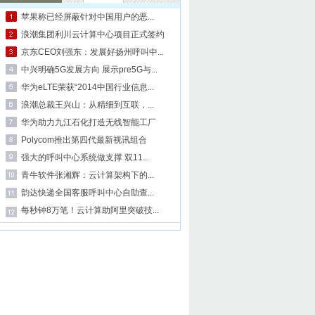
苹果称已经屏蔽针对中国用户的恶...
浪潮集团利川云计算中心项目正式签约
京东CEO刘强东：发展好扬州呼叫中...
中兴明确5G发展方向 展示pre5G与...
华为eLTE荣获“2014中国行业信息...
浪潮总裁王兴山：从精细到互联，...
华为助力九江石化打造无线智能工厂
Polycom推出第四代最新视讯组合
强大的呼叫中心系统做支撑 双11...
青牛软件张湘辉：云计算架构下的...
韵达快递全国客服呼叫中心自助查...
每秒钟8万笔！云计算助阿里突破技...