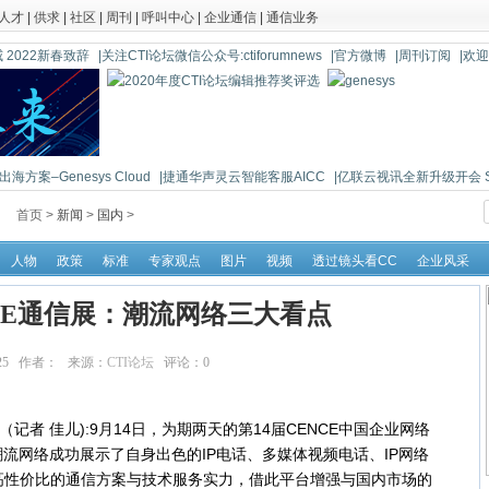
人才
|
供求
|
社区
|
周刊
|
呼叫中心
|
企业通信
|
通信业务
 2022新春致辞
|关注CTI论坛微信公众号:ctiforumnews
|官方微博
|周刊订阅
|欢
海方案–Genesys Cloud
|捷通华声灵云智能客服AICC
|亿联云视讯全新升级开会 So 
首页 >
新闻
>
国内
>
人物
政策
标准
专家观点
图片
视频
透过镜头看CC
企业风采
ENCE通信展：潮流网络三大看点
:33:25 作者： 来源：
CTI论坛
评论：
0
点击：
14319
消息（记者 佳儿):9月14日，为期两天的第14届CENCE中国企业网络
流网络成功展示了自身出色的IP电话、多媒体视频电话、IP网络
及高性价比的通信方案与技术服务实力，借此平台增强与国内市场的