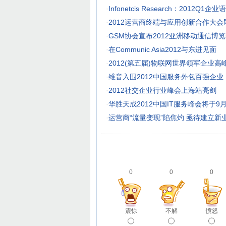
·
Infonetcis Research：2012Q
·
2012运营商终端与应用创新合作大会
·
GSM协会宣布2012亚洲移动通信博
·
在Communic Asia2012与东进见面
·
2012(第五届)物联网世界领军企业高
·
维音入围2012中国服务外包百强企业
·
2012社交企业行业峰会上海站亮剑
·
华胜天成2012中国IT服务峰会将于9
·
运营商“流量变现”陷焦灼 亟待建立新
0
0
0
震惊
不解
愤怒