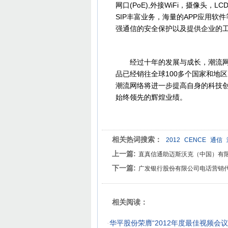
网口(PoE),外接WiFi，摄像头，LC
SIP丰富业务，海量的APP应用
强通信的安全保护以及提供企业的
经过十年的发展与成长，潮流网络
品已经销往全球100多个国家和地
潮流网络将进一步提高自身的科技
始终领先的辉煌业绩。
相关热词搜索：
2012
CENCE
通信
上一篇:
直真信通助迈斯沃克（中国）有
下一篇:
广发银行股份有限公司电话营销
相关阅读：
·
华平股份荣膺“2012年度最佳视频会