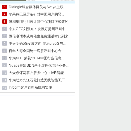
Dialogic综合媒体网关与Avaya主联...
苹果称已经屏蔽针对中国用户的恶...
浪潮集团利川云计算中心项目正式签约
京东CEO刘强东：发展好扬州呼叫中...
微信电话本或将催生免费通话时代到来
中兴明确5G发展方向 展示pre5G与...
百年人寿全国统一客服呼叫中心专...
华为eLTE荣获“2014中国行业信息...
Nuage推出SDN基于虚拟化网络业务...
大众点评网客户服务中心：IVR智能...
华为助力九江石化打造无线智能工厂
Infocrm客户管理系统的实施