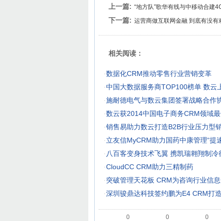
上一篇:
“地方队”歌华有线与中移动合建4
下一篇:
运营商做互联网金融 到底有没有
相关阅读：
·
数据化CRM推动零售行业营销变革
·
中国大数据服务商TOP100榜单 数云
·
施耐德电气与数云集团签署战略合作
·
数云获2014中国电子商务CRM领域
·
销售易助力数云打造B2B行业压力型
·
立友信MyCRM助力国药中康管理“提速
·
八百客变身技术飞翼 携凯瑞翱翔制冷
·
CloudCC CRM助力三精制药
·
突破管理天花板 CRM为咨询行业信
·
深圳骏鼎达科技签约鹏为E4 CRM打
0
0
0