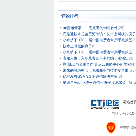
评论排行
uc营销管家——高效率的销售软件
(28)
商路通技术总监黄河专访：技术上叫板的疯子
小米挤下HTC，居中国消费者常用手机第五
(6
技术上叫板的疯子
(5)
小米挤下HTC，居中国消费者常用手机第五
(5
客服人生：入职凡客四年半的她，刚“被...
(4)
腾讯EC与金伦合作 开启云联络中心新里程
(4)
未来的联络中心：克服商业与技术变革带...
(3)
亿群发布GSM/3G IP通信解决方案
(3)
塔迪兰Aeonix统一通信和协作（UC&C）解...
网站首
电话：+86-10-8
经营性网