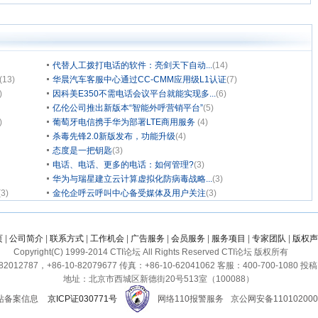
代替人工拨打电话的软件：亮剑天下自动...
(14)
(13)
华晨汽车客服中心通过CC-CMM应用级L1认证
(7)
)
因科美E350不需电话会议平台就能实现多...
(6)
亿伦公司推出新版本“智能外呼营销平台”
(5)
)
葡萄牙电信携手华为部署LTE商用服务
(4)
杀毒先锋2.0新版发布，功能升级
(4)
态度是一把钥匙
(3)
电话、电话、更多的电话：如何管理?
(3)
华为与瑞星建立云计算虚拟化防病毒战略...
(3)
(3)
金伦企呼云呼叫中心备受媒体及用户关注
(3)
页
|
公司简介
|
联系方式
|
工作机会
|
广告服务
|
会员服务
|
服务项目
|
专家团队
|
版权声
Copyright(C) 1999-2014 CTI论坛 All Rights Reserved CTI论坛 版权所有
2012787，+86-10-82079677 传真：+86-10-62041062 客服：400-700-1080 投稿：c
地址：北京市西城区新德街20号513室（100088）
站备案信息
京ICP证030771号
网络110报警服务
京公网安备110102000