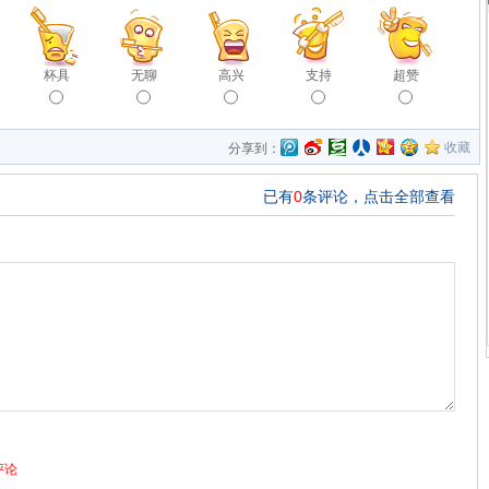
杯具
无聊
高兴
支持
超赞
收藏
分享到：