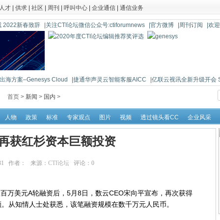
人才
|
供求
|
社区
|
周刊
|
呼叫中心
|
企业通信
|
通信业务
 2022新春致辞
|关注CTI论坛微信公众号:ctiforumnews
|官方微博
|周刊订阅
|欢
海方案–Genesys Cloud
|捷通华声灵云智能客服AICC
|亿联云视讯全新升级开会 So 
首页 >
新闻
>
国内
>
人物
政策
标准
专家观点
图片
视频
透过镜头看CC
企业风采
再获红杉资本巨额投资
:46:31 作者： 来源：
CTI论坛
评论：
0
点击：
22378
百万美元A轮融资后，5月8日，数云CEO宋向平宣布，再次获得
额。从知情人士处获悉，该笔融资规模在数千万元人民币。