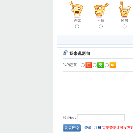
震惊
不解
愤怒