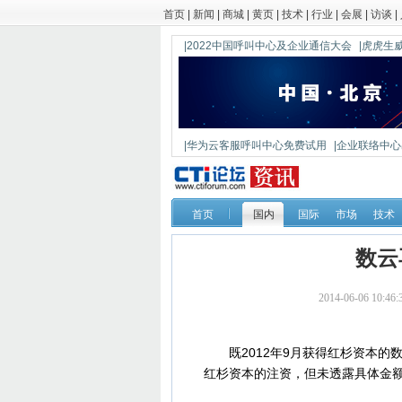
首页
|
新闻
|
商城
|
黄页
|
技术
|
行业
|
会展
|
访谈
|
|2022中国呼叫中心及企业通信大会
|虎虎生威
|华为云客服呼叫中心免费试用
|企业联络中心出
|鼎信通达新一代语音网关DAG1000-4S
首页
国内
国际
市场
技术
数云
2014-06-06 10
既2012年9月获得红杉资本的数
红杉资本的注资，但未透露具体金