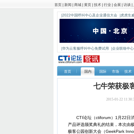
首页
|
新闻
|
商城
|
黄页
|
技术
|
行业
|
会展
|
访谈
|
|2022中国呼叫中心及企业通信大会
|虎虎生威
|华为云客服呼叫中心免费试用
|企业联络中心出
|鼎信通达新一代语音网关DAG1000-4S
首页
国内
国际
市场
技术
七牛荣获极
2015-01-22 11
CTI论坛（ctiforum）1月22日
产品评选颁奖典礼的结束，本次由极客公园
极客公园创新大会（GeekPark Inn