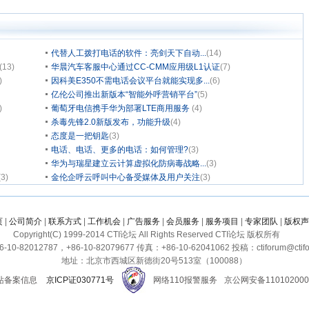
代替人工拨打电话的软件：亮剑天下自动...
(14)
(13)
华晨汽车客服中心通过CC-CMM应用级L1认证
(7)
)
因科美E350不需电话会议平台就能实现多...
(6)
亿伦公司推出新版本“智能外呼营销平台”
(5)
)
葡萄牙电信携手华为部署LTE商用服务
(4)
杀毒先锋2.0新版发布，功能升级
(4)
态度是一把钥匙
(3)
电话、电话、更多的电话：如何管理?
(3)
华为与瑞星建立云计算虚拟化防病毒战略...
(3)
(3)
金伦企呼云呼叫中心备受媒体及用户关注
(3)
页
|
公司简介
|
联系方式
|
工作机会
|
广告服务
|
会员服务
|
服务项目
|
专家团队
|
版权声
Copyright(C) 1999-2014 CTI论坛 All Rights Reserved CTI论坛 版权所有
10-82012787，+86-10-82079677 传真：+86-10-62041062 投稿：ctiforum@ctifo
地址：北京市西城区新德街20号513室（100088）
站备案信息
京ICP证030771号
网络110报警服务
京公网安备110102000