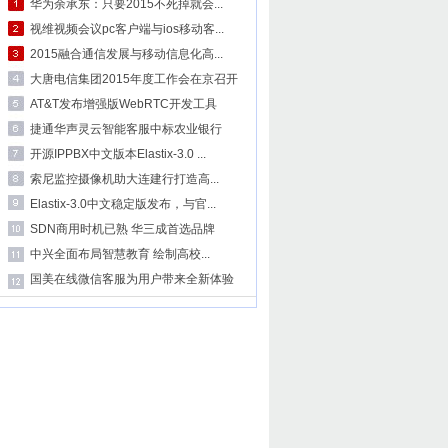
华为余承东：只要2015不死掉就会...
视维视频会议pc客户端与ios移动客...
2015融合通信发展与移动信息化高...
大唐电信集团2015年度工作会在京召开
AT&T发布增强版WebRTC开发工具
捷通华声灵云智能客服中标农业银行
开源IPPBX中文版本Elastix-3.0 ...
索尼监控摄像机助大连建行打造高...
Elastix-3.0中文稳定版发布，与官...
SDN商用时机已熟 华三成首选品牌
中兴全面布局智慧教育 绘制高校...
国美在线微信客服为用户带来全新体验