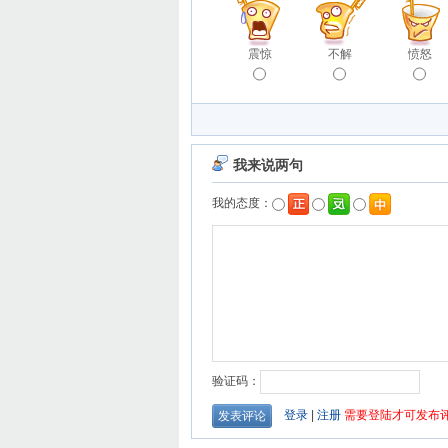
震惊
不解
愤怒