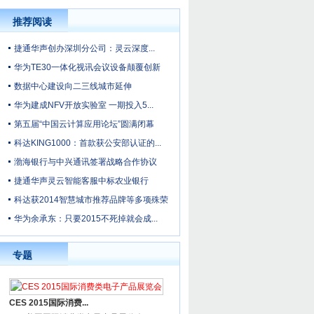
推荐阅读
捷通华声创办深圳分公司：灵云深度...
华为TE30一体化视讯会议设备颠覆创新
数据中心建设向二三线城市延伸
华为建成NFV开放实验室 一期投入5...
第五届“中国云计算应用论坛”圆满闭幕
科达KING1000：首款获公安部认证的...
渤海银行与中兴通讯签署战略合作协议
捷通华声灵云智能客服中标农业银行
科达获2014智慧城市推荐品牌等多项殊荣
华为余承东：只要2015不死掉就会成...
专题
CES 2015国际消费...