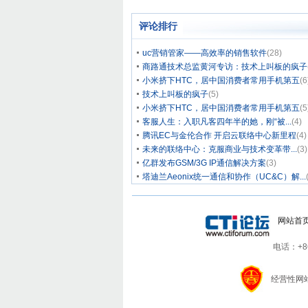
评论排行
uc营销管家——高效率的销售软件
(28)
商路通技术总监黄河专访：技术上叫板的疯子
小米挤下HTC，居中国消费者常用手机第五
(6
技术上叫板的疯子
(5)
小米挤下HTC，居中国消费者常用手机第五
(5
客服人生：入职凡客四年半的她，刚“被...
(4)
腾讯EC与金伦合作 开启云联络中心新里程
(4)
未来的联络中心：克服商业与技术变革带...
(3)
亿群发布GSM/3G IP通信解决方案
(3)
塔迪兰Aeonix统一通信和协作（UC&C）解...
网站首
电话：+86-
经营性网