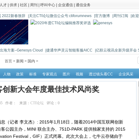
人才
|
供求
|
社区
|
周刊
|
呼叫中心
|
企业通信
|
通信业务
 2022新春致辞
|关注CTI论坛微信公众号:ctiforumnews
|官方微博
|周刊订阅
|欢
海方案–Genesys Cloud
|捷通华声灵云智能客服AICC
|亿联云视讯全新升级开会 So 
首页 >
新闻
>
国内
>
人物
政策
标准
专家观点
图片
视频
透过镜头看CC
企业风采
客创新大会年度最佳技术风尚奖
:30:35 作者： 来源：
CTI论坛
评论：
0
点击：
11643
消息（记者 李文杰）: 2015年1月18日，随着2014中国互联网创新
主办，MINI 联合主办、751D-PARK 提供独家支持的 2015
ovation Festival，GIF）正式闭幕。此次大会上，七牛云存储由于