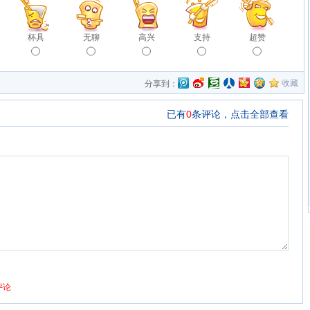
杯具
无聊
高兴
支持
超赞
收藏
分享到：