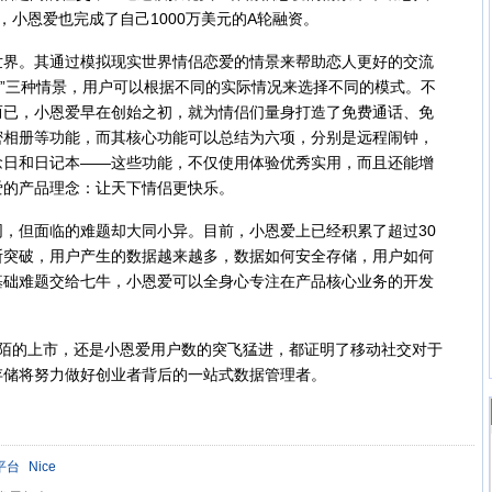
，小恩爱也完成了自己1000万美元的A轮融资。
。其通过模拟现实世界情侣恋爱的情景来帮助恋人更好的交流
相处”三种情景，用户可以根据不同的实际情况来选择不同的模式。不
而已，小恩爱早在创始之初，就为情侣们量身打造了免费通话、免
密相册等功能，而其核心功能可以总结为六项，分别是远程闹钟，
念日和日记本——这些功能，不仅使用体验优秀实用，而且还能增
爱的产品理念：让天下情侣更快乐。
但面临的难题却大同小异。目前，小恩爱上已经积累了超过30
断突破，用户产生的数据越来越多，数据如何安全存储，用户如何
基础难题交给七牛，小恩爱可以全身心专注在产品核心业务的开发
，陌陌的上市，还是小恩爱用户数的突飞猛进，都证明了移动社交对于
存储将努力做好创业者背后的一站式数据管理者。
平台
Nice