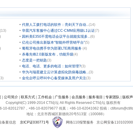
代替人工拨打电话的软件：亮剑天下自动...
(14)
(13)
华晨汽车客服中心通过CC-CMM应用级L1认证
(7)
)
因科美E350不需电话会议平台就能实现多...
(6)
亿伦公司推出新版本“智能外呼营销平台”
(5)
)
葡萄牙电信携手华为部署LTE商用服务
(4)
杀毒先锋2.0新版发布，功能升级
(4)
态度是一把钥匙
(3)
电话、电话、更多的电话：如何管理?
(3)
华为与瑞星建立云计算虚拟化防病毒战略...
(3)
(3)
金伦企呼云呼叫中心备受媒体及用户关注
(3)
页
|
公司简介
|
联系方式
|
工作机会
|
广告服务
|
会员服务
|
服务项目
|
专家团队
|
版权声
Copyright(C) 1999-2014 CTI论坛 All Rights Reserved CTI论坛 版权所有
10-82012787，+86-10-82079677 传真：+86-10-62041062 投稿：ctiforum@ctifo
地址：北京市西城区新德街20号513室（100088）
站备案信息
京ICP证030771号
网络110报警服务
京公网安备110102000