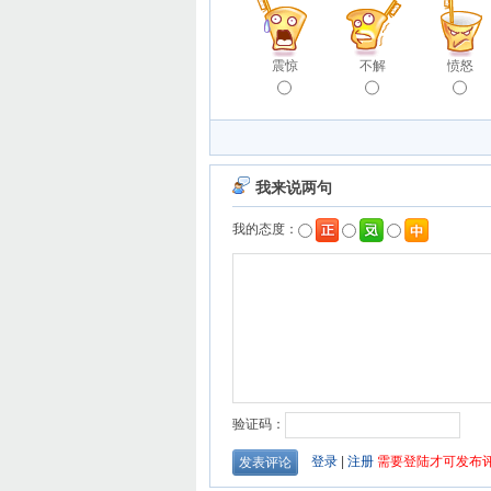
震惊
不解
愤怒