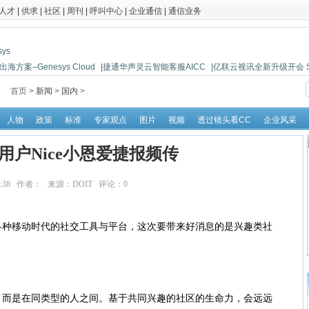
人才
|
供求
|
社区
|
周刊
|
呼叫中心
|
企业通信
|
通信业务
海方案–Genesys Cloud
|捷通华声灵云智能客服AICC
|亿联云视讯全新升级开会 So 
首页 >
新闻
>
国内
>
人物
政策
标准
专家观点
图片
视频
透过镜头看CC
企业风采
用户Nice小恩爱捷报频传
09:46:38 作者： 来源：DOIT 评论：
0
点击：
11483
移动时代的社交工具与平台，这次要带来好消息的是兴趣类社
是在同类型的人之间。基于共同兴趣的社区的生命力，会远远