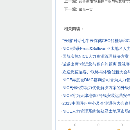
上一篇:
迈普参加“物联网产业与智慧城市
下一篇:
最后一页
相关阅读：
·
“云端”对话七牛云存储CEO吕桂华和C
·
NICE荣获Frost&Sullivan亚太
·
国航实施NICE人力资源管理解决方案
·
诚邀出席"拉近您与客户的距离 透视客
·
欢迎您莅临客户联络与体验创新大会与
·
NICE再度被DMG咨询公司誉为人力
·
NICE推出劳动力优化解决方案的升级
·
NICE将为天津地铁2号线安装运营安
·
2013中国呼叫中心及企业通信大会参展
·
NICE人力管理系统荣获亚太地区市
0
0
0