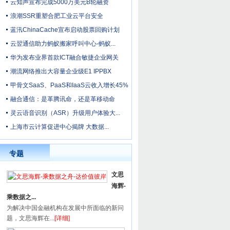
云知声宣布完成5000万美元B轮融资
浪潮SSR重塑合肥工业云平台安全
蓝汛ChinaCache宣布启动股票回购计划
云翌通信助力蚂蚁搬家呼叫中心-蚂蚁...
华为发布业界首款ICT融合敏捷企业网关
潮流网络推出大容量企业级E1 IPPBX
甲骨文SaaS、PaaS和IaaS云收入增长45%
融合通信：是革腾讯命，还是革移动命
灵云语音识别（ASR）升级用户体验大...
上海市云计算促进中心揭牌 大数据...
专题
文思
海辉-
乘数据之...
为解决中国金融机构在发展中所面临的新问
题，文思海辉在...
[详细]