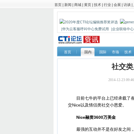
首页
|
新闻
|
商城
|
黄页
|
技术
|
行业
|
会展
|
访谈
|
|华为云客服呼叫中心免费试用
|企业联络中心出
|鼎信通达新一代语音网关DAG1000-4S
首页
国内
国际
市场
技术
社交类
2014-12-23 
目前七牛的平台上已经承载了各种
交Nice以及情侣类社交小恩爱。
Nice融资3600万美金
最强的互动并不是在好友之间，而