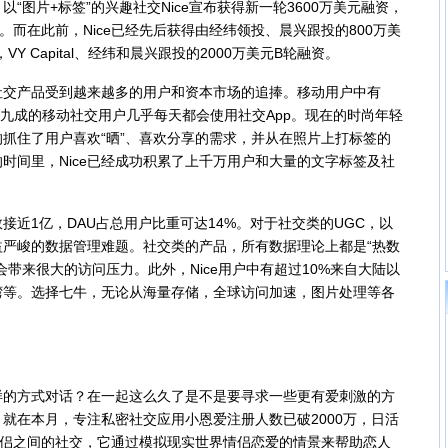
“图片+标签”的兴趣社交Nice宣布获得新一轮3600万美元融资，
tal。而在此前，Nice已经先后获得由经纬领投、晨兴跟投的800万美
投，VY Capital、经纬和晨兴跟投的2000万美元B轮融资。
产品受到越来越多的用户和资本市场的追捧。移动用户中有
过九成的移动社交用户几乎每天都会使用社交App。现在的时尚年轻
好的抓住了用户喜欢“晒”、喜欢分享的需求，并从在照片上打标签的
时间里，Nice已经成功积累了上千万用户和大量的文字标签及社
接近1亿，DAU占总用户比重可达14%。对于社交类的UGC，以
日益严峻的数据管理难题。社交类的产品，所有数据理论上都是“热数
带来很大的访问压力。此外，Nice用户中有超过10%来自大陆以
湾等。选择七牛，无论从海量存储，全球访问加速，图片处理等各
方式对话？在一起这么久了是不是要寻求一些更有爱刺激的方
就在本月，专注私密社交应用小恩爱注册人数已破2000万，日活
情侣之间的社交，它通过模拟现实世界情侣恋爱的情景来帮助恋人