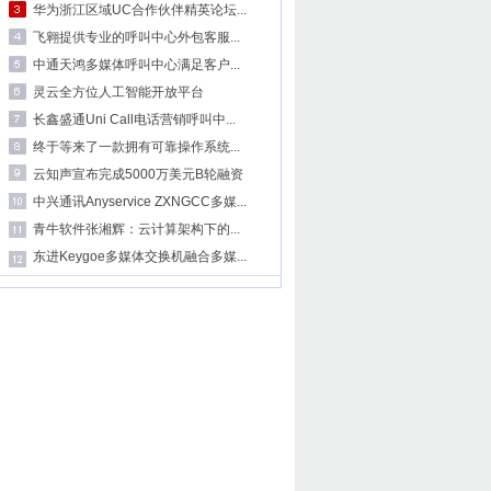
华为浙江区域UC合作伙伴精英论坛...
飞翱提供专业的呼叫中心外包客服...
中通天鸿多媒体呼叫中心满足客户...
灵云全方位人工智能开放平台
长鑫盛通Uni Call电话营销呼叫中...
终于等来了一款拥有可靠操作系统...
云知声宣布完成5000万美元B轮融资
中兴通讯Anyservice ZXNGCC多媒...
青牛软件张湘辉：云计算架构下的...
东进Keygoe多媒体交换机融合多媒...