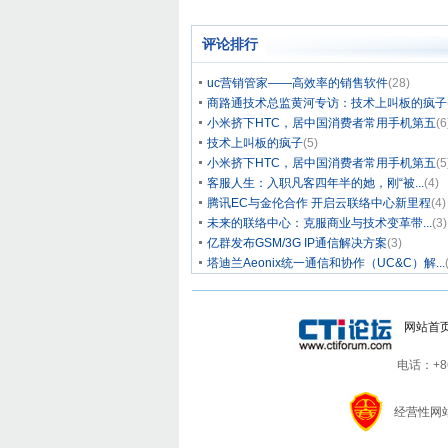
评论排行
uc营销管家——高效率的销售软件
(28)
商路通技术总监黄河专访：技术上叫板的疯子
小米挤下HTC，居中国消费者常用手机第五
(6
技术上叫板的疯子
(5)
小米挤下HTC，居中国消费者常用手机第五
(5
客服人生：入职凡客四年半的她，刚“被...
(4)
腾讯EC与金伦合作 开启云联络中心新里程
(4)
未来的联络中心：克服商业与技术变革带...
(3)
亿群发布GSM/3G IP通信解决方案
(3)
塔迪兰Aeonix统一通信和协作（UC&C）解...
网站首
电话：+86-
经营性网