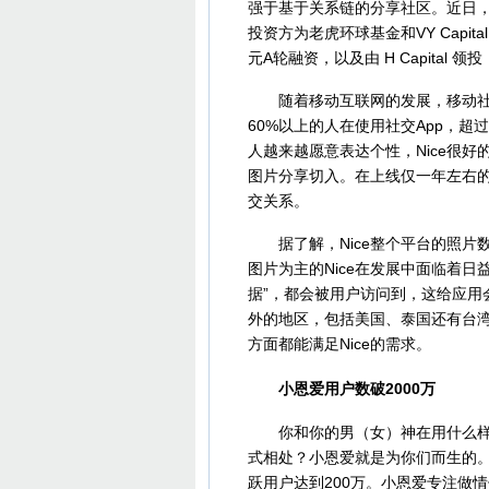
强于基于关系链的分享社区。近日，以
投资方为老虎环球基金和VY Capi
元A轮融资，以及由 H Capital 领
随着移动互联网的发展，移动社交
60%以上的人在使用社交App，超
人越来越愿意表达个性，Nice很
图片分享切入。在上线仅一年左右的
交关系。
据了解，Nice整个平台的照片数
图片为主的Nice在发展中面临着
据”，都会被用户访问到，这给应用会
外的地区，包括美国、泰国还有台
方面都能满足Nice的需求。
小恩爱用户数破2000万
你和你的男（女）神在用什么样的
式相处？小恩爱就是为你们而生的。
跃用户达到200万。小恩爱专注做