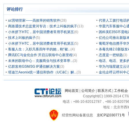
评论排行
uc营销管家——高效率的销售软件
(28)
代替人工拨打电话的
商路通技术总监黄河专访：技术上叫板的疯子
(13)
华晨汽车客服中心通
小米挤下HTC，居中国消费者常用手机第五
(6)
因科美E350不需电
技术上叫板的疯子
(5)
亿伦公司推出新版本
小米挤下HTC，居中国消费者常用手机第五
(5)
葡萄牙电信携手华为
客服人生：入职凡客四年半的她，刚“被...
(4)
杀毒先锋2.0新版
腾讯EC与金伦合作 开启云联络中心新里程
(4)
态度是一把钥匙
(3)
未来的联络中心：克服商业与技术变革带...
(3)
电话、电话、更多
亿群发布GSM/3G IP通信解决方案
(3)
华为与瑞星建立云计
塔迪兰Aeonix统一通信和协作（UC&C）解...
(3)
金伦企呼云呼叫中
网站首页
|
公司简介
|
联系方式
|
工作机会
Copyright(C) 1999-2014 C
电话：+86-10-82012787，+86-10-820796
地址：北京市西城区
经营性网站备案信息
京ICP证030771号