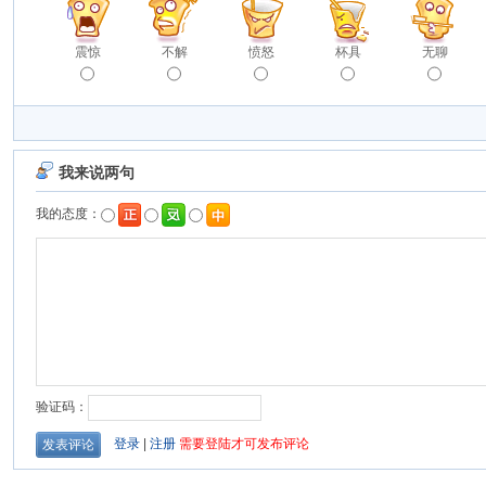
震惊
不解
愤怒
杯具
无聊