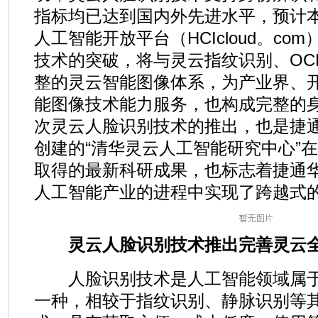
指标均已达到国内外先进水平，预计
人工智能开放平台（HCIcloud。c
技术的突破，将与灵云指纹识别、OC
整的灵云智能图像体系，为产业界、
能图像技术能力服务，也构成完整的
次灵云人脸识别技术的推出，也是捷
创建的“清华灵云人工智能研究中心”
取得的最新科研成果，也标志着捷通
人工智能产业的进程中实现了跨越式
灵云人脸识别技术推出完善灵云全
人脸识别技术是人工智能领域属于
一种，相较于指纹识别、静脉识别等