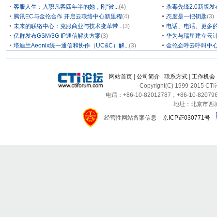
客服人生：入职凡客四年半的她，刚“被...
(4)
杀毒先锋2.0新版
腾讯EC与金伦合作 开启云联络中心新里程
(4)
态度是一把钥匙
(3)
未来的联络中心：克服商业与技术变革带...
(3)
电话、电话、更多
亿群发布GSM/3G IP通信解决方案
(3)
华为与瑞星建立云计
塔迪兰Aeonix统一通信和协作（UC&C）解...
(3)
金伦企呼云呼叫中
网站首页
|
公司简介
|
联系方式
|
工作机会
Copyright(C) 1999-2015 C
电话：+86-10-82012787，+86-10-820796
地址：北京市西城区
经营性网站备案信息
京ICP证030771号