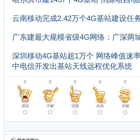
·
云南移动完成2.42万个4G基站建设任务
·
广东建最大规模省级4G网络：广深两
·
深圳移动4G基站超1万个 网络峰值速率达
·
中电信开发出基站天线远程优化系统
0
0
0
0
0
震惊
不解
愤怒
杯具
无聊