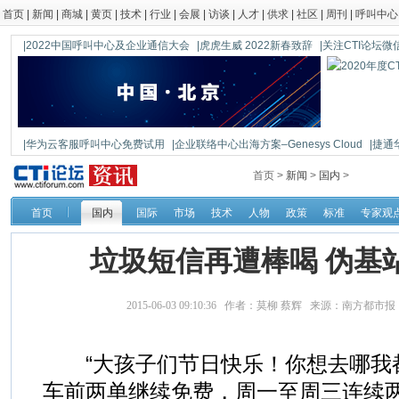
首页
|
新闻
|
商城
|
黄页
|
技术
|
行业
|
会展
|
访谈
|
人才
|
供求
|
社区
|
周刊
|
呼叫中心
|2022中国呼叫中心及企业通信大会
|虎虎生威 2022新春致辞
|关注CTI论坛微信公
|华为云客服呼叫中心免费试用
|企业联络中心出海方案–Genesys Cloud
|捷通
|鼎信通达新一代语音网关DAG1000-4S
首页 >
新闻
>
国内
>
首页
国内
国际
市场
技术
人物
政策
标准
专家观
垃圾短信再遭棒喝 伪基
2015-06-03 09:10:36 作者：莫柳 蔡辉 来源：南方都市
“大孩子们节日快乐！你想去哪我
车前两单继续免费，周一至周三连续