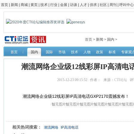
首页
|
新闻
|
商城
|
黄页
|
技术
|
行业
|
会展
|
访谈
|
人才
|
供求
|
社区
|
周刊
|
呼叫中心
首页 >
新闻
>
国内
>
首页
国内
国际
市场
技术
人物
政策
标准
专家观
潮流网络企业级12线彩屏IP高清电话
2015-12-23 09:15:52 作者： 来源：
CTI论坛
评
潮流网络企业级12线彩屏IP高清电话GXP2170震撼发布！
相关热词搜索：
潮流网络
IP高清电话