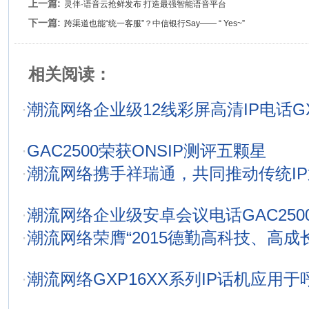
上一篇:
灵伴·语音云抢鲜发布 打造最强智能语音平台
下一篇:
跨渠道也能“统一客服”？中信银行Say—— “ Yes~”
相关阅读：
·
潮流网络企业级12线彩屏高清IP电话GX
·
GAC2500荣获ONSIP测评五颗星
·
潮流网络携手祥瑞通，共同推动传统I
·
潮流网络企业级安卓会议电话GAC250
·
潮流网络荣膺“2015德勤高科技、高成长
·
潮流网络GXP16XX系列IP话机应用