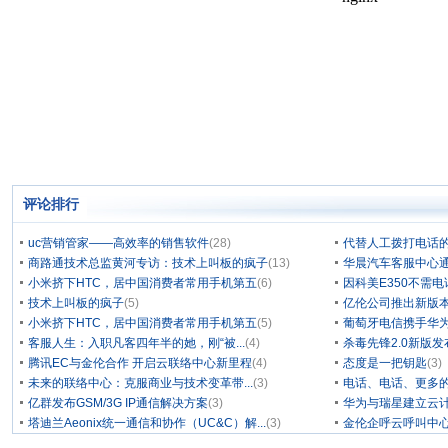
评论排行
uc营销管家——高效率的销售软件
(28)
代替人工拨打电话的
商路通技术总监黄河专访：技术上叫板的疯子
(13)
华晨汽车客服中心通
小米挤下HTC，居中国消费者常用手机第五
(6)
因科美E350不需电
技术上叫板的疯子
(5)
亿伦公司推出新版本
小米挤下HTC，居中国消费者常用手机第五
(5)
葡萄牙电信携手华为
客服人生：入职凡客四年半的她，刚“被...
(4)
杀毒先锋2.0新版
腾讯EC与金伦合作 开启云联络中心新里程
(4)
态度是一把钥匙
(3)
未来的联络中心：克服商业与技术变革带...
(3)
电话、电话、更多
亿群发布GSM/3G IP通信解决方案
(3)
华为与瑞星建立云计
塔迪兰Aeonix统一通信和协作（UC&C）解...
(3)
金伦企呼云呼叫中