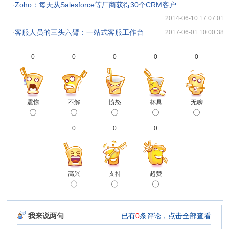
·
Zoho：每天从Salesforce等厂商获得30个CRM客户
2014-06-10 17:07:01
·
客服人员的三头六臂：一站式客服工作台
2017-06-01 10:00:38
0
0
0
0
0
震惊
不解
愤怒
杯具
无聊
0
0
0
高兴
支持
超赞