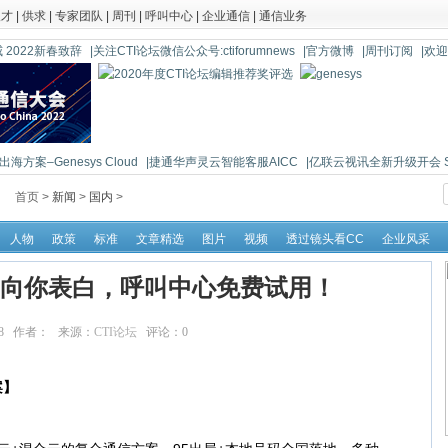
人才
|
供求
|
专家团队
|
周刊
|
呼叫中心
|
企业通信
|
通信业务
 2022新春致辞
|关注CTI论坛微信公众号:ctiforumnews
|官方微博
|周刊订阅
|欢
海方案–Genesys Cloud
|捷通华声灵云智能客服AICC
|亿联云视讯全新升级开会 So 
首页 >
新闻
>
国内
>
人物
政策
标准
文章精选
图片
视频
透过镜头看CC
企业风采
向你表白，呼叫中心免费试用！
:37:18 作者： 来源：
CTI论坛
评论：
0
点击：
12519
案】