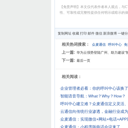
【免责声明】本文仅代表作者本人观点，与CT
性、可靠性或完整性提供任何明示或暗示的
复制网址
收藏
打印
邮件
微信
新浪微博
一键分
相关热词搜索：
众麦通信
呼叫中心
免
上一篇:
华为云强势登陆广州、助力建设“智
下一篇:
最后一页
相关阅读：
·
企业管理者必看：你的呼叫中心该换
·
智能语音导航：What？Why？How？
·
呼叫中心建立难？众麦通信定义灵活
·
云通信向传统行业渗透，金融行业成
·
众麦通信：实现微信+网站+电话+AP
·
众麦通信：小程序版电话会议来了