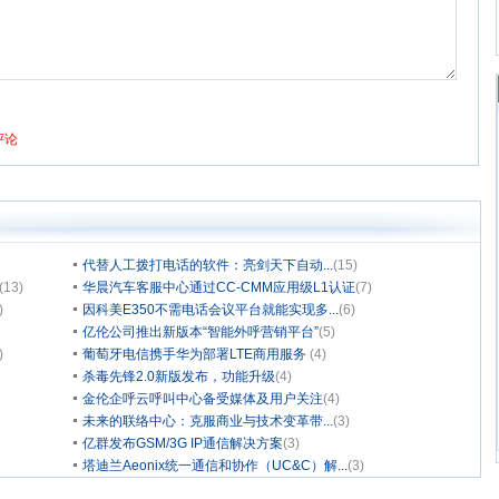
代替人工拨打电话的软件：亮剑天下自动...
(15)
(13)
华晨汽车客服中心通过CC-CMM应用级L1认证
(7)
)
因科美E350不需电话会议平台就能实现多...
(6)
亿伦公司推出新版本“智能外呼营销平台”
(5)
)
葡萄牙电信携手华为部署LTE商用服务
(4)
杀毒先锋2.0新版发布，功能升级
(4)
金伦企呼云呼叫中心备受媒体及用户关注
(4)
未来的联络中心：克服商业与技术变革带...
(3)
亿群发布GSM/3G IP通信解决方案
(3)
塔迪兰Aeonix统一通信和协作（UC&C）解...
(3)