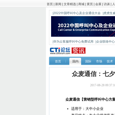
首页
|
新闻
|
文章精选
|
商城
|
黄页
|
会展
|
访谈
|
|2022中国呼叫中心及企业通信大会
|虎虎生威
|华为云客服呼叫中心免费试用
|企业联络中心出
|鼎信通达新一代语音网关DAG1000-4S
首页
国内
国际
市场
技术
众麦通信：七夕
2017-08-28 09
众麦通信【营销型呼叫中心方
适用于：大中小企业