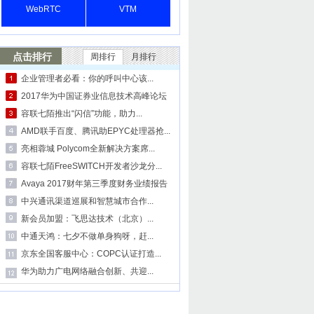
WebRTC
VTM
点击排行
周排行
月排行
企业管理者必看：你的呼叫中心该...
2017华为中国证券业信息技术高峰论坛
容联七陌推出“闪信”功能，助力...
AMD联手百度、腾讯助EPYC处理器抢...
亮相蓉城 Polycom全新解决方案席...
容联七陌FreeSWITCH开发者沙龙分...
Avaya 2017财年第三季度财务业绩报告
中兴通讯渠道巡展和智慧城市合作...
新会员加盟：飞思达技术（北京）...
中通天鸿：七夕不做单身狗呀，赶...
京东全国客服中心：COPC认证打造...
华为助力广电网络融合创新、共迎...