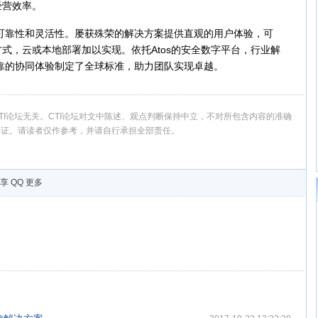
经营效率。
可靠性和灵活性。屡获殊荣的解决方案提供直观的用户体验，可
式，云或本地部署加以实现。依托Atos的安全数字平台，行业解
富可靠的协同体验制定了全球标准，助力团队实现卓越。
I论坛无关。CTI论坛对文中陈述、观点判断保持中立，不对所包含内容的准确
保证。请读者仅作参考，并请自行承担全部责任。
享
QQ
更多