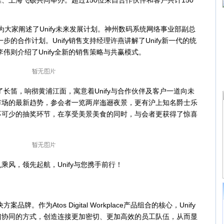
、上海飞硕共同举办。超过150位来自合作伙伴和客户共计150
为大家阐述了Unify未来发展计划。神州数码系统网络事业部副总
一步的合作计划。Unify销售支持经理许燕讲解了Unify新一代的统
李伟则介绍了Unify全新的销售策略与共赢模式。
长笛，响彻黄浦江面，寓意着Unify与合作伙伴及客户一道向未
市场的最新趋势，参会者一览两岸迤逦夜景，更有沪上知名爵士乐
不可少的抽奖环节，在享受美景美食的同时，与会者更获得了惊喜
，领先起航，Unify与您携手前行！
牌。作为Atos Digital Workplace产品组合的核心，Unify
们协同的方式，创造连接更加密切、更加高效的员工队伍，从而显