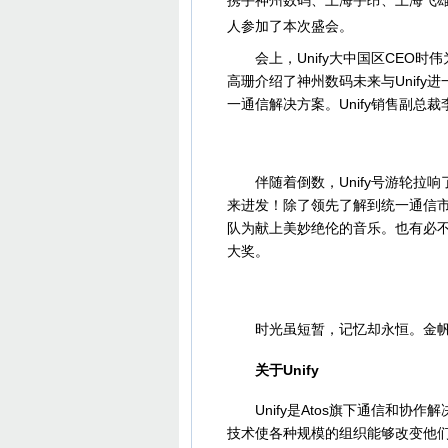
携手神州数码、上海宇昂、上海飞雄
人参加了本次盛会。
会上，Unify大中国区CEO时伟
高珊介绍了神州数码未来与Unify进
一通信解决方案。Unify销售副总裁
伴随着倒数，Unify号游轮拉响了
来进发！除了领先了解到统一通信
队为献上美妙绝伦的音乐。也有必
大奖。
时光虽短暂，记忆却永恒。金帆乘风
关于Unify
Unify是Atos旗下通信和协作解决方案品
技术使各种规模的组织能够改变他