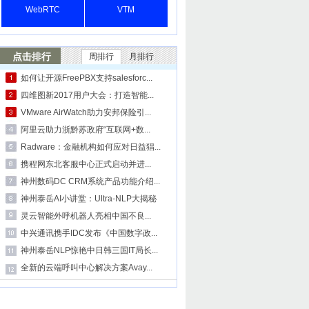
WebRTC
VTM
点击排行
周排行
月排行
如何让开源FreePBX支持salesforc...
四维图新2017用户大会：打造智能...
VMware AirWatch助力安邦保险引...
阿里云助力浙黔苏政府“互联网+数...
Radware：金融机构如何应对日益猖...
携程网东北客服中心正式启动并进...
神州数码DC CRM系统产品功能介绍...
神州泰岳AI小讲堂：Ultra-NLP大揭秘
灵云智能外呼机器人亮相中国不良...
中兴通讯携手IDC发布《中国数字政...
神州泰岳NLP惊艳中日韩三国IT局长...
全新的云端呼叫中心解决方案Avay...