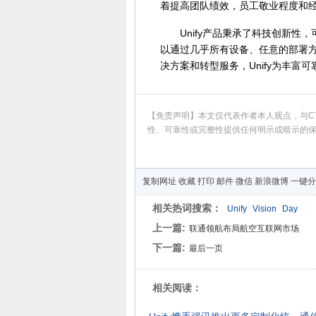
着提高团队绩效，员工敬业程度和
Unify产品秉承了科技创新性，
以通过几乎所有设备、任意的部署方
决方案和转型服务，Unify为丰
【免责声明】本文仅代表作者本人观点，与CT
性、可靠性或完整性提供任何明示或暗示的
复制网址
收藏
打印
邮件
微信
新浪微博
一键分
相关热词搜索：
Unify
Vision
Day
上一篇:
联通领航布局航空互联网市场
下一篇:
最后一页
相关阅读：