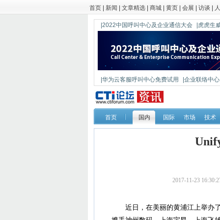
首页
|
新闻
|
文章精选
|
商城
|
黄页
|
会展
|
访谈
|
|2022中国呼叫中心及企业通信大会
|虎虎生威
|华为云客服呼叫中心免费试用
|企业联络中心出
|鼎信通达新一代语音网关DAG1000-4S
首页
国内
国际
市场
技术
Uni
2017-11-23 16
近日，在美丽的黄浦江上举办了"Unify：S