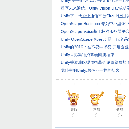
·
Unify携手强讯推出更多定制化统一通
·
畅享未来通信、Unify Vision Day成
·
Unify下一代企业通信平台Circuit让
·
OpenScape Business:专为中
·
OpenScape Voice基于标准服务
·
Unify OpenScape Xpert：新一代交
·
Unify的2016：在不变中求变 开启
·
Unify香港渠道招幕会圆满结束
·
Unify香港地区渠道招募会诚邀您参加
·
我眼中的Unify:颜色不一样的烟火
0
0
0
震惊
不解
愤怒