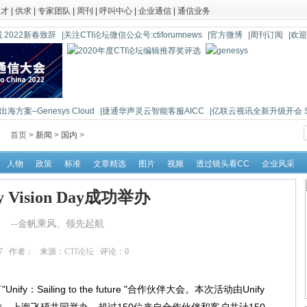
人才
|
供求
|
专家团队
|
周刊
|
呼叫中心
|
企业通信
|
通信业务
 2022新春致辞
|关注CTI论坛微信公众号:ctiforumnews
|官方微博
|周刊订阅
|欢
海方案–Genesys Cloud
|捷通华声灵云智能客服AICC
|亿联云视讯全新升级开会 So 
首页 >
新闻
>
国内
>
人物
政策
标准
文章精选
图片
视频
透过镜头看CC
企业风采
fy Vision Day成功举办
--金帆乘风、领先起航
:30:27 作者： 来源：
CTI论坛
评论：
0
点击：
15483
ailing to the future "合作伙伴大会。本次活动由Unify