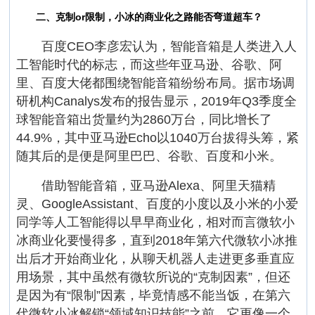
二、克制or限制，小冰的商业化之路能否弯道超车？
百度CEO李彦宏认为，智能音箱是人类进入人
工智能时代的标志，而这些年亚马逊、谷歌、阿
里、百度大佬都围绕智能音箱纷纷布局。据市场调
研机构Canalys发布的报告显示，2019年Q3季度全
球智能音箱出货量约为2860万台，同比增长了
44.9%，其中亚马逊Echo以1040万台拔得头筹，紧
随其后的是便是阿里巴巴、谷歌、百度和小米。
借助智能音箱，亚马逊Alexa、阿里天猫精
灵、GoogleAssistant、百度的小度以及小米的小爱
同学等人工智能得以早早商业化，相对而言微软小
冰商业化要慢得多，直到2018年第六代微软小冰推
出后才开始商业化，从聊天机器人走进更多垂直应
用场景，其中虽然有微软所说的“克制因素”，但还
是因为有“限制”因素，毕竟情感不能当饭，在第六
代微软小冰解锁“领域知识技能”之前，它更像一个