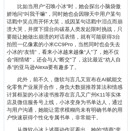
比如当用户“召唤小冰”时，她会探出小脑袋傲
娇地问“叫我干嘛”，同时她也会因聊天中用户某句
话戳中笑点而开怀大笑，或因某句话戳中泪点而崩
溃大哭，并摆下擂台向碳基人类发起限时挑战，只
要能让她做出崩溃的对话表情，就有可能获得3台
拍照一亿像素的小米CC9Pro，当然同时也会失去
小冰的“友情”，看来小冰越来越像“人”了，她不仅
会“闹情绪”，还会与人“断交”了，这比最近“劝人自
杀”的亚马逊Alexa要有趣多了。
此外，前不久，微软与言几又宣布在AI赋能文
化零售产业展开合作，身负大数据推荐算法和情感
计算框架的小冰读书推荐在言几又广州K11等实体
店及微信服务号上线，小冰变身为书单达人，通过
与用户沟通，她能让需求模糊尚未有明确书单的用
户快速获得个性化专属书单，非常能干。
从微软小冰上述两动作可看出，她的“情商”变