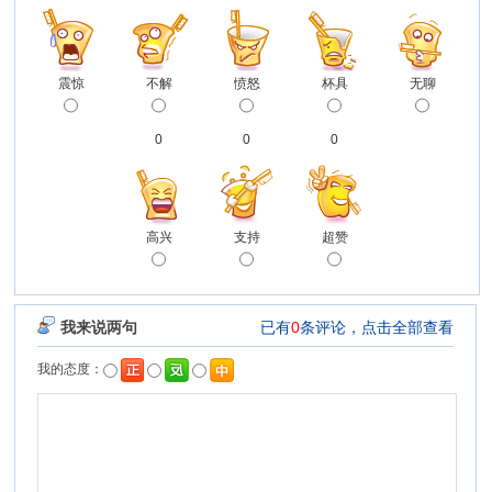
震惊
不解
愤怒
杯具
无聊
0
0
0
高兴
支持
超赞