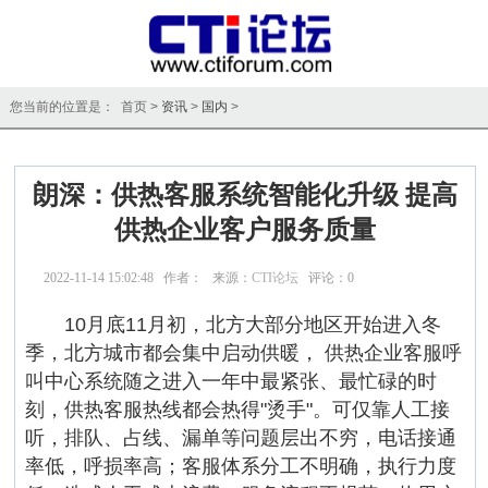
您当前的位置是： 首页 >
资讯
>
国内
>
朗深：供热客服系统智能化升级 提高
供热企业客户服务质量
2022-11-14 15:02:48 作者： 来源：
CTI论坛
评论：
0
点击：
11850
10月底11月初，北方大部分地区开始进入冬
季，北方城市都会集中启动供暖， 供热企业客服呼
叫中心系统随之进入一年中最紧张、最忙碌的时
刻，供热客服热线都会热得"烫手"。可仅靠人工接
听，排队、占线、漏单等问题层出不穷，电话接通
率低，呼损率高；客服体系分工不明确，执行力度