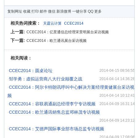
复制网址
收藏
打印
邮件
微信
新浪微博
一键分享
QQ
更多
相关热词搜索：
天霆云计算
CCEC2014
上一篇:
CCEC2014：亿景通信总经理宋景明展台采访视频
下一篇:
CCEC2014：欧兰通讯展台采访视频
相关阅读：
·
CCEC2014：圆桌论坛
2014-04-15 08:56:55
·
邹学勇：虚拟运营商八大行业颠覆之战
2014-04-14 14:36:28
·
CCEC2014：阿尔卡特朗讯呼叫中心解决方案经理黄健展台采访视
频
2014-04-14 10:12:41
·
CCEC2014：容联易通副总经理李宁专访视频
2014-04-09 16:31:14
·
CCEC2014：欧兰通讯销售总监邓林茂专访视频
2014-04-09 14:23:12
·
CCEC2014：艾德声国际事业部市场总监专访视频
2014-04-09 17:08:06