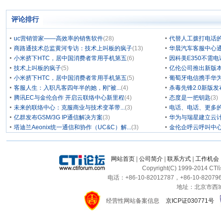
评论排行
uc营销管家——高效率的销售软件
(28)
代替人工拨打电话的
商路通技术总监黄河专访：技术上叫板的疯子
(13)
华晨汽车客服中心通
小米挤下HTC，居中国消费者常用手机第五
(6)
因科美E350不需电
技术上叫板的疯子
(5)
亿伦公司推出新版本
小米挤下HTC，居中国消费者常用手机第五
(5)
葡萄牙电信携手华为
客服人生：入职凡客四年半的她，刚“被...
(4)
杀毒先锋2.0新版
腾讯EC与金伦合作 开启云联络中心新里程
(4)
态度是一把钥匙
(3)
未来的联络中心：克服商业与技术变革带...
(3)
电话、电话、更多
亿群发布GSM/3G IP通信解决方案
(3)
华为与瑞星建立云计
塔迪兰Aeonix统一通信和协作（UC&C）解...
(3)
金伦企呼云呼叫中
网站首页
|
公司简介
|
联系方式
|
工作机会
Copyright(C) 1999-2014 C
电话：+86-10-82012787，+86-10-820796
地址：北京市西城区
经营性网站备案信息
京ICP证030771号