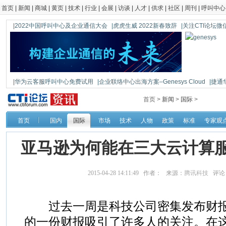
首页
|
新闻
|
商城
|
黄页
|
技术
|
行业
|
会展
|
访谈
|
人才
|
供求
|
社区
|
周刊
|
呼叫中心
|2022中国呼叫中心及企业通信大会
|虎虎生威 2022新春致辞
|关注CTI论坛微信公
|华为云客服呼叫中心免费试用
|企业联络中心出海方案–Genesys Cloud
|捷通
|鼎信通达新一代语音网关DAG1000-4S
首页 >
新闻
>
国际
>
首页
国内
国际
市场
技术
人物
政策
标准
专家观
亚马逊为何能在三大云计算
2015-04-28 14:11:49 作者： 来源：
腾讯科技
评论
过去一周是科技公司密集发布财报
的一份财报吸引了许多人的关注。在