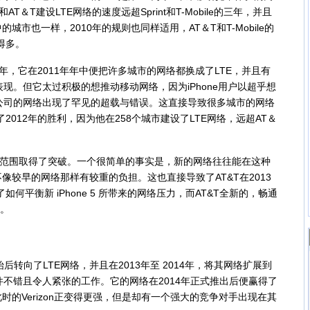
和AT＆T建设LTE网络的速度远超Sprint和T-Mobile的三年，并且
市也一样，2010年的规则也同样适用，AT＆T和T-Mobile的
快得多。
2年，它在2011年年中便把许多城市的网络都换成了LTE，并且有
俗表现。但它太过积极的想推动移动网络，因为iPhone用户以超乎想
zon公司的网络出现了罕见的超载与错误。这直接导致很多城市的网络
得了2012年的胜利，因为他在258个城市建设了LTE网络，远超AT＆
盖范围取得了突破。一个很简单的事实是，新的网络往往能在这种
像较早的网络那样有较重的负担。这也直接导致了AT&T在2013
了如何平衡新 iPhone 5 所带来的网络压力，而AT&T全新的，畅通
力。
始后转向了LTE网络，并且在2013年至 2014年，将其网络扩展到
件不错且令人紧张的工作。它的网络在2014年正式推出后便赢得了
的Verizon正变得更强，但是却有一个强大的竞争对手出现在其