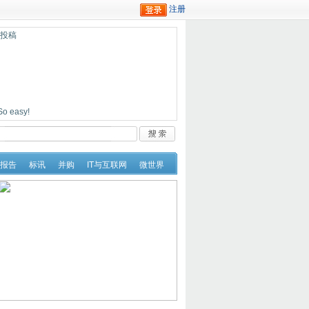
迎投稿
easy!
报告
标讯
并购
IT与互联网
微世界