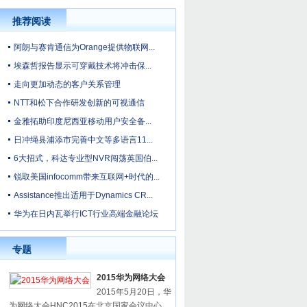
推荐阅读
阿朗与赛肯通信为Orange提供物联网...
埃森哲报告显示可穿戴技术将冲击保...
走向更加动态的客户关系管理
NTT和松下合作研发创新的可视通信
金雅拓助印度尼西亚移动用户安全备...
日冲绳县浦添市完善中文等多语言11...
6大招式，科达专业型NVR闯荡英国伯...
锐取美国infocomm带来互联网+时代的...
Assistance推出适用于Dynamics CR...
华为在日内瓦举行ICT行业高端金融论坛
专题
2015华为网络大会
2015年5月20日，华
为网络大会HNC2015在北京国家会议中心...