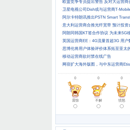
·
欧盟竞争专员提出警告 反对大运营商
·
卫星电视公司Dish或与运营商T-Mobi
·
阿尔卡特朗讯推出PSTN Smart Tran
·
意大利运营商合推光纤宽带 预计投资
·
阿朗同韩国KT签合作协议 为未来5G
·
英国运营商EE：4G流量首超3G 用
·
思博伦将用户体验评价体系拓至亚太
·
移动运营商欲封禁在线广告
·
网宿扩大海外版图，与中东运营商Etisa
0
0
0
震惊
不解
愤怒