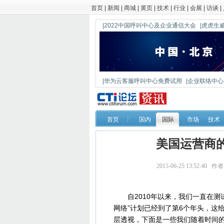
首页
|
新闻
|
商城
|
黄页
|
技术
|
行业
|
会展
|
访谈
|
|2022中国呼叫中心及企业通信大会
|虎虎生威
|华为云客服呼叫中心免费试用
|企业联络中心出
|鼎信通达新一代语音网关DAG1000-4S
首页
国内
国际
市场
技术
美国运营商的
2015-06-25 13:52:40 
自2010年以来，我们一直在测
网络”计划已经到了第6个年头，这
层透视，下面是一些我们随着时间