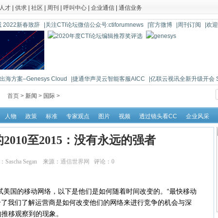
人才
|
供求
|
社区
|
周刊
|
呼叫中心
|
企业通信
|
通信业务
 2022新春致辞
|关注CTI论坛微信公众号:ctiforumnews
|官方微博
|周刊订阅
|欢
海方案–Genesys Cloud
|捷通华声灵云智能客服AICC
|亿联云视讯全新升级开会 So 
首页 >
新闻
>
国际
>
人物
政策
标准
专家观点
图片
视频
透过镜头看CC
企业风采
2010至2015：没有永远的强者
作者：Sascha Segan 来源：
通信世界网
评论：
0
点击：
16642
试美国的移动网络，以下是他们是如何随着时间改变的。“最快移动
给了我们了解运营商是如何改变他们的网络来进行竞争的机会与深
的推移观察到的现象。