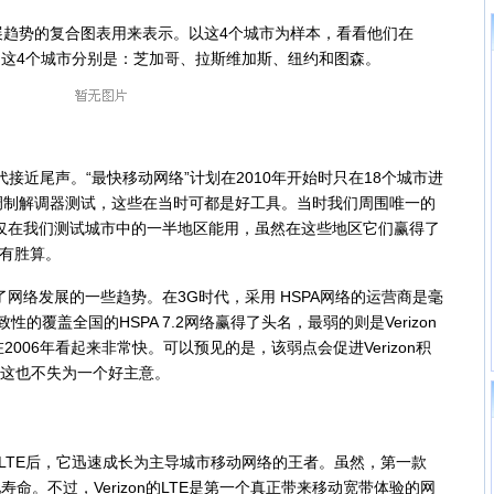
势的复合图表用来表示。以这4个城市为样本，看看他们在
变的。这4个城市分别是：芝加哥、拉斯维加斯、纽约和图森。
近尾声。“最快移动网络”计划在2010年开始时只在18个城市进
调制解调器测试，这些在当时可都是好工具。当时我们周围唯一的
，但它也仅在我们测试城市中的一半地区能用，虽然在这些地区它们赢得了
没有胜算。
网络发展的一些趋势。在3G时代，采用 HSPA网络的运营商是毫
性的覆盖全国的HSPA 7.2网络赢得了头名，最弱的则是Verizon
然其在2006年看起来非常快。可以预见的是，该弱点会促进Verizon积
，这也不失为一个好主意。
推出LTE后，它迅速成长为主导城市移动网络的王者。虽然，第一款
寿命。不过，Verizon的LTE是第一个真正带来移动宽带体验的网