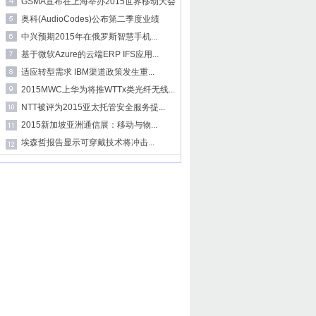
GSMA宣布在上海举办2015世界移动大会
奥科(AudioCodes)公布第二季度业绩
中兴预期2015年在俄罗斯智慧手机...
基于微软Azure的云端ERP IFS应用...
适应转型需求 IBM渠道政策发生重...
2015MWC上华为将推WTTx类光纤无线...
NTT被评为2015亚太托管安全服务提...
2015新加坡亚洲通信展：移动与物...
埃森哲报告显示可穿戴技术将冲击...