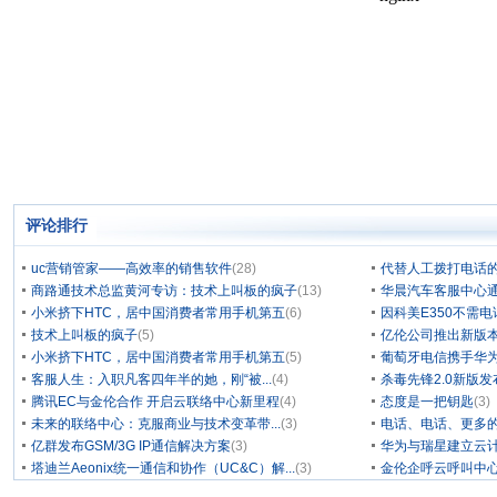
评论排行
uc营销管家——高效率的销售软件
(28)
代替人工拨打电话的
商路通技术总监黄河专访：技术上叫板的疯子
(13)
华晨汽车客服中心通
小米挤下HTC，居中国消费者常用手机第五
(6)
因科美E350不需电
技术上叫板的疯子
(5)
亿伦公司推出新版本
小米挤下HTC，居中国消费者常用手机第五
(5)
葡萄牙电信携手华为
客服人生：入职凡客四年半的她，刚“被...
(4)
杀毒先锋2.0新版
腾讯EC与金伦合作 开启云联络中心新里程
(4)
态度是一把钥匙
(3)
未来的联络中心：克服商业与技术变革带...
(3)
电话、电话、更多
亿群发布GSM/3G IP通信解决方案
(3)
华为与瑞星建立云计
塔迪兰Aeonix统一通信和协作（UC&C）解...
(3)
金伦企呼云呼叫中