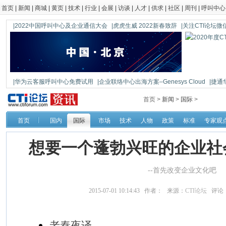
首页
|
新闻
|
商城
|
黄页
|
技术
|
行业
|
会展
|
访谈
|
人才
|
供求
|
社区
|
周刊
|
呼叫中心
|2022中国呼叫中心及企业通信大会
|虎虎生威 2022新春致辞
|关注CTI论坛微信公
|华为云客服呼叫中心免费试用
|企业联络中心出海方案–Genesys Cloud
|捷通
|鼎信通达新一代语音网关DAG1000-4S
首页 >
新闻
>
国际
>
首页
国内
国际
市场
技术
人物
政策
标准
专家观
想要一个蓬勃兴旺的企业社
--首先改变企业文化吧
2015-07-01 10:14:43 作者： 来源：
CTI论坛
评论
老秦夜译