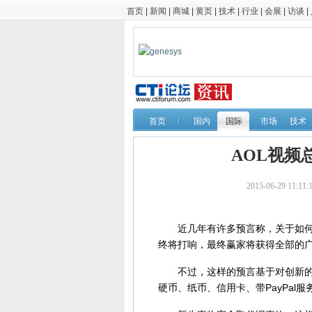
首页
|
新闻
|
商城
|
黄页
|
技术
|
行业
|
会展
|
访谈
|
首页
国内
国际
市场
技术
AOL视频
2015-06-29 
近几年有许多预言称，关于如何吸
终将打响，最终赢家将获得全部的
不过，这样的预言基于对创新的不
硬币、纸币、信用卡、带PayPal