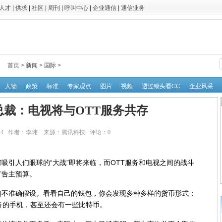
人才
|
供求
|
社区
|
周刊
|
呼叫中心
|
企业通信
|
通信业务
首页 >
新闻
>
国际
>
人物
政策
标准
专家观点
图片
视频
透过镜头看CC
企业风采
总裁：电视将与OTT服务共存
11:11:14 作者：李玮 来源：腾讯科技 评论：
0
点击：
引人们眼球的“大战”即将来临，而OTT服务和电视之间的战斗
广告主预算。
准确假设。看看自己的钱包，你会发现多种多样的货币形式：
服务的手机，甚至还会有一些比特币。