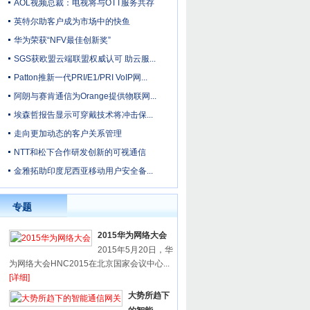
AOL视频总裁：电视将与OTT服务共存
英特尔助客户成为市场中的快鱼
华为荣获“NFV最佳创新奖”
SGS获欧盟云端联盟权威认可 助云服...
Patton推新一代PRI/E1/PRI VoIP网...
阿朗与赛肯通信为Orange提供物联网...
埃森哲报告显示可穿戴技术将冲击保...
走向更加动态的客户关系管理
NTT和松下合作研发创新的可视通信
金雅拓助印度尼西亚移动用户安全备...
专题
2015华为网络大会
2015年5月20日，华
为网络大会HNC2015在北京国家会议中心...
[详细]
大势所趋下