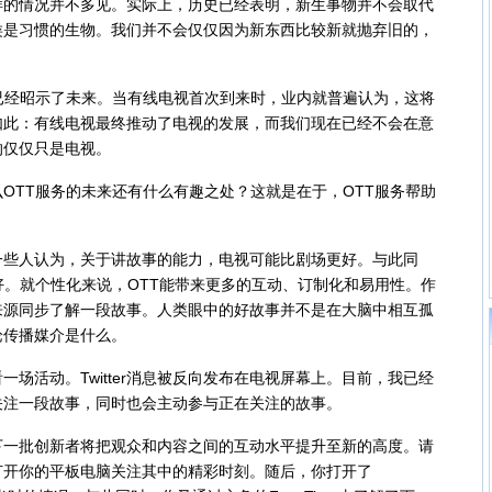
情况并不多见。实际上，历史已经表明，新生事物并不会取代
类是习惯的生物。我们并不会仅仅因为新东西比较新就抛弃旧的，
经昭示了未来。当有线电视首次到来时，业内就普遍认为，这将
如此：有线电视最终推动了电视的发展，而我们现在已经不会在意
的仅仅只是电视。
TT服务的未来还有什么有趣之处？这就是在于，OTT服务帮助
人认为，关于讲故事的能力，电视可能比剧场更好。与此同
好。就个性化来说，OTT能带来更多的互动、订制化和易用性。作
来源同步了解一段故事。人类眼中的好故事并不是在大脑中相互孤
论传播媒介是什么。
活动。Twitter消息被反向发布在电视屏幕上。目前，我已经
关注一段故事，同时也会主动参与正在关注的故事。
批创新者将把观众和内容之间的互动水平提升至新的高度。请
打开你的平板电脑关注其中的精彩时刻。随后，你打开了