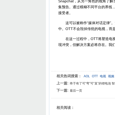
Snapchat，从另一角色的视角了
集预告。通过模糊不同平台的界线
接受者。
这可以被称作“媒体对话定律”。
中。OTT不会毁掉传统的电视，而
在这一过程中，OTT将塑造电视
现冲突，但解决方案必将存在。我
相关热词搜索：
AOL
OTT
电视
视频
上一篇:
终于有了可“弯”可“直”的锂电池 
下一篇:
最后一页
相关阅读：