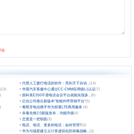
代替人工拨打电话的软件：亮剑天下自动...
(14)
(13)
华晨汽车客服中心通过CC-CMM应用级L1认证
(7)
)
因科美E350不需电话会议平台就能实现多...
(6)
亿伦公司推出新版本“智能外呼营销平台”
(5)
)
葡萄牙电信携手华为部署LTE商用服务
(4)
杀毒先锋2.0新版发布，功能升级
(4)
态度是一把钥匙
(3)
电话、电话、更多的电话：如何管理?
(3)
华为与瑞星建立云计算虚拟化防病毒战略...
(3)