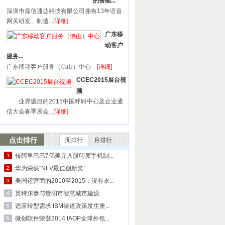
的智能...
深圳市鼎信通达科技有限公司拥有13年语音
网关研发、制造...
[详细]
广东移
动客户
服务...
广东移动客户服务（佛山）中心
[详细]
CCEC2015展台视
频
业界瞩目的2015中国呼叫中心及企业通
信大会春季展会...
[详细]
点击排行
周排行
月排行
传阿里巴巴7亿美元入股印度手机制...
华为荣获“NFV最佳创新奖”
美国运营商的2010至2015：没有永...
英特尔参与贵阳市智慧城市建设
适应转型需求 IBM渠道政策发生重...
微创软件荣登2014 IAOP全球外包...