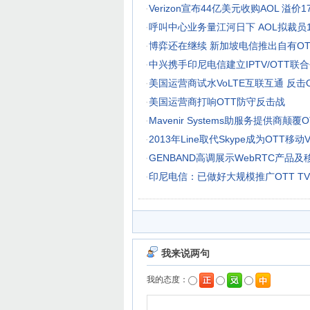
·
Verizon宣布44亿美元收购AOL 溢价1
·
呼叫中心业务量江河日下 AOL拟裁员1
·
博弈还在继续 新加坡电信推出自有OTT
·
中兴携手印尼电信建立IPTV/OTT联
·
美国运营商试水VoLTE互联互通 反击O
·
美国运营商打响OTT防守反击战
·
Mavenir Systems助服务提供商颠覆
·
2013年Line取代Skype成为OTT移动
·
GENBAND高调展示WebRTC产品及
·
印尼电信：已做好大规模推广OTT T