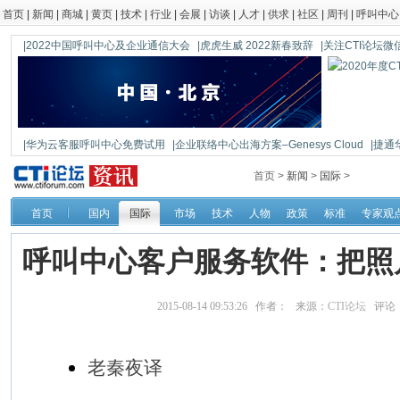
首页
|
新闻
|
商城
|
黄页
|
技术
|
行业
|
会展
|
访谈
|
人才
|
供求
|
社区
|
周刊
|
呼叫中心
|2022中国呼叫中心及企业通信大会
|虎虎生威 2022新春致辞
|关注CTI论坛微信公
|华为云客服呼叫中心免费试用
|企业联络中心出海方案–Genesys Cloud
|捷通
|鼎信通达新一代语音网关DAG1000-4S
首页 >
新闻
>
国际
>
首页
国内
国际
市场
技术
人物
政策
标准
专家观
呼叫中心客户服务软件：把照
2015-08-14 09:53:26 作者： 来源：
CTI论坛
评论
老秦夜译