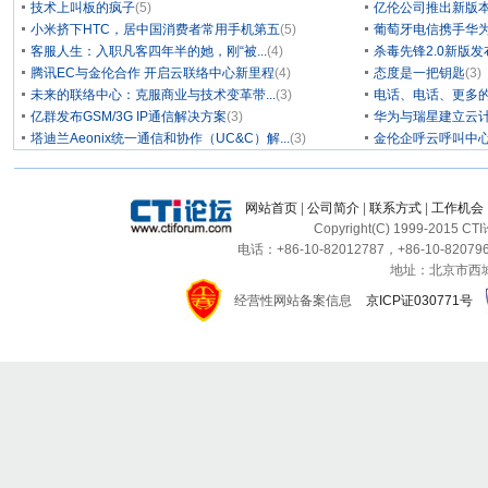
技术上叫板的疯子
(5)
亿伦公司推出新版本
小米挤下HTC，居中国消费者常用手机第五
(5)
葡萄牙电信携手华为
客服人生：入职凡客四年半的她，刚“被...
(4)
杀毒先锋2.0新版
腾讯EC与金伦合作 开启云联络中心新里程
(4)
态度是一把钥匙
(3)
未来的联络中心：克服商业与技术变革带...
(3)
电话、电话、更多
亿群发布GSM/3G IP通信解决方案
(3)
华为与瑞星建立云计
塔迪兰Aeonix统一通信和协作（UC&C）解...
(3)
金伦企呼云呼叫中
网站首页
|
公司简介
|
联系方式
|
工作机会
Copyright(C) 1999-2015 C
电话：+86-10-82012787，+86-10-820796
地址：北京市西城区
经营性网站备案信息
京ICP证030771号