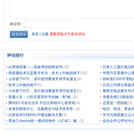
评论排行
uc营销管家——高效率的销售软件
(28)
代替人工拨打电话的
商路通技术总监黄河专访：技术上叫板的疯子
(13)
华晨汽车客服中心通
小米挤下HTC，居中国消费者常用手机第五
(6)
因科美E350不需电
技术上叫板的疯子
(5)
亿伦公司推出新版本
小米挤下HTC，居中国消费者常用手机第五
(5)
葡萄牙电信携手华为
客服人生：入职凡客四年半的她，刚“被...
(4)
杀毒先锋2.0新版
腾讯EC与金伦合作 开启云联络中心新里程
(4)
态度是一把钥匙
(3)
未来的联络中心：克服商业与技术变革带...
(3)
电话、电话、更多
亿群发布GSM/3G IP通信解决方案
(3)
华为与瑞星建立云计
塔迪兰Aeonix统一通信和协作（UC&C）解...
(3)
金伦企呼云呼叫中