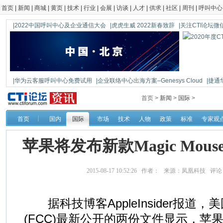
首页
|
新闻
|
商城
|
黄页
|
技术
|
行业
|
会展
|
访谈
|
人才
|
供求
|
社区
|
周刊
|
呼叫中心
|2022中国呼叫中心及企业通信大会
|虎虎生威 2022新春致辞
|关注CTI论坛微信公
|华为云客服呼叫中心免费试用
|企业联络中心出海方案–Genesys Cloud
|捷通
|鼎信通达新一代语音网关DAG1000-4S
首页 >
新闻
>
国际
>
首页
国内
国际
市场
技术
人物
政策
标准
专家观
苹果将发布新款Magic Mo
2015-08-17 10:52:26 作者： 来源：凤凰科技 评
据科技博客AppleInsider报道
(FCC)最新公开的两份文件显示，苹