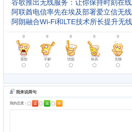
·
谷歌推出无线服务：让你保持时刻在线
·
阿联酋电信率先在埃及部署爱立信无线
·
阿朗融合Wi-Fi和LTE技术所长提升无
0
0
0
0
0
震惊
不解
愤怒
杯具
无聊