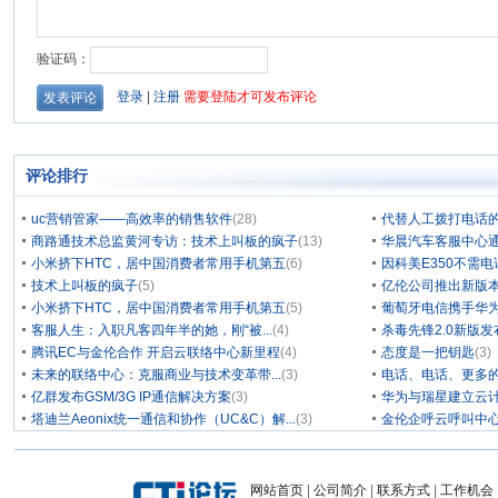
评论排行
uc营销管家——高效率的销售软件
(28)
代替人工拨打电话的
商路通技术总监黄河专访：技术上叫板的疯子
(13)
华晨汽车客服中心通
小米挤下HTC，居中国消费者常用手机第五
(6)
因科美E350不需电
技术上叫板的疯子
(5)
亿伦公司推出新版本
小米挤下HTC，居中国消费者常用手机第五
(5)
葡萄牙电信携手华为
客服人生：入职凡客四年半的她，刚“被...
(4)
杀毒先锋2.0新版
腾讯EC与金伦合作 开启云联络中心新里程
(4)
态度是一把钥匙
(3)
未来的联络中心：克服商业与技术变革带...
(3)
电话、电话、更多
亿群发布GSM/3G IP通信解决方案
(3)
华为与瑞星建立云计
塔迪兰Aeonix统一通信和协作（UC&C）解...
(3)
金伦企呼云呼叫中
网站首页
|
公司简介
|
联系方式
|
工作机会