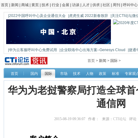
首页
|
新闻
|
商城
|
黄页
|
技术
|
行业
|
会展
|
访谈
|
人才
|
供求
|
社区
|
周刊
|
呼叫中心
|2022中国呼叫中心及企业通信大会
|虎虎生威 2022新春致辞
|关注CTI论坛微信公
|华为云客服呼叫中心免费试用
|企业联络中心出海方案–Genesys Cloud
|捷通
|鼎信通达新一代语音网关DAG1000-4S
首页 >
新闻
>
国际
>
首页
国内
国际
市场
技术
人物
政策
标准
专家观
华为为老挝警察局打造全球首个4
通信网
2015-08-19 09:36:07 作者： 来源：
CTI论坛
评论