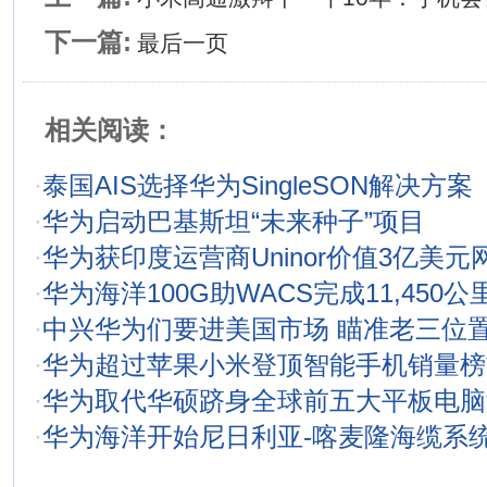
下一篇:
最后一页
相关阅读：
·
泰国AIS选择华为SingleSON解决方案
·
华为启动巴基斯坦“未来种子”项目
·
华为获印度运营商Uninor价值3亿美元
·
华为海洋100G助WACS完成11,450
·
中兴华为们要进美国市场 瞄准老三位
·
华为超过苹果小米登顶智能手机销量榜
·
华为取代华硕跻身全球前五大平板电脑
·
华为海洋开始尼日利亚-喀麦隆海缆系