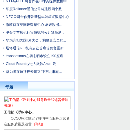
NTT与PLDT将合作在菲律宾提供数据中...
印度Reliance通信公司将建设四个数...
NEC公司合作开发新型集装箱式数据中心
微软首在英国设数据中心 承诺数据...
甲骨文首席执行官赫德的云计算预测...
华为亮相美国ISF大会：构建更安全的...
塔塔通信IZO私有云让首席信息官重新...
transcosmos在胡志明市设立190座席...
Cloud Foundry进入微软Azure云
华为将在迪拜投资建立“中东北非创...
专题
工信部《呼叫中心...
CCSO标准规定了呼叫中心服务运营者
在服务质量及运营...
[详细]