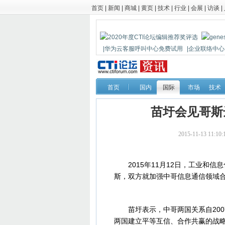
首页
|
新闻
|
商城
|
黄页
|
技术
|
行业
|
会展
|
访谈
|
|华为云客服呼叫中心免费试用
|企业联络中心出
|鼎信通达新一代语音网关DAG1000-4S
首页
国内
国际
市场
技术
苗圩会见哥斯
2015-11-13 11
2015年11月12日，工业和信
斯，双方就加强中哥信息通信领域
苗圩表示，中哥两国关系自200
两国建立平等互信、合作共赢的战