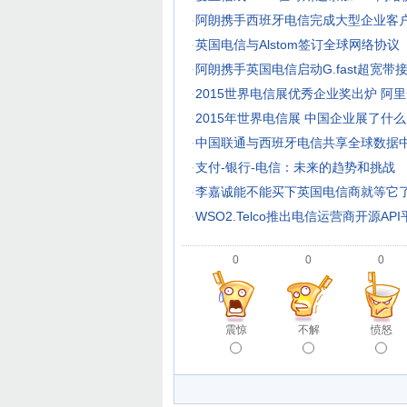
·
阿朗携手西班牙电信完成大型企业客
·
英国电信与Alstom签订全球网络协议
·
阿朗携手英国电信启动G.fast超宽
·
2015世界电信展优秀企业奖出炉 阿
·
2015年世界电信展 中国企业展了什么
·
中国联通与西班牙电信共享全球数据
·
支付-银行-电信：未来的趋势和挑战
·
李嘉诚能不能买下英国电信商就等它
·
WSO2.Telco推出电信运营商开源API
0
0
0
震惊
不解
愤怒