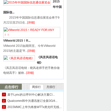
2015
年中国
国际信...
2015年中国国际信息通信展览会将于9
月22日至25日在...
[详细]
VMworld 2015！R...
VMworld 2015如期而至。今年VMworld
2015的主题是“R...
[详细]
《风言风语话电
销》
《风言风语话电销：晓风老师手把手教你做
电销高手》被称...
[详细]
点击排行
周排行
月排行
基于Lync的云呼叫中心解决方案Cl...
Qualcomm和中兴通讯签订全新3G/4...
2015MWC上华为将推WTTx类光纤无线...