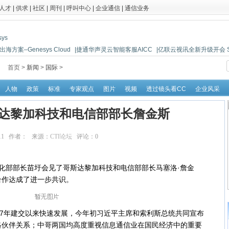
人才
|
供求
|
社区
|
周刊
|
呼叫中心
|
企业通信
|
通信业务
海方案–Genesys Cloud
|捷通华声灵云智能客服AICC
|亿联云视讯全新升级开会 So 
首页 >
新闻
>
国际
>
人物
政策
标准
专家观点
图片
视频
透过镜头看CC
企业风采
达黎加科技和电信部部长詹金斯
:10:11 作者： 来源：
CTI论坛
评论：
0
点击：
13520
息化部部长苗圩会见了哥斯达黎加科技和电信部部长马塞洛·詹金
合作达成了进一步共识。
7年建交以来快速发展，今年初习近平主席和索利斯总统共同宣布
略伙伴关系；中哥两国均高度重视信息通信业在国民经济中的重要