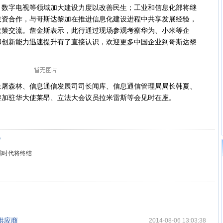
、数字电视等领域加大建设力度以改善民生；工业和信息化部将继
投资合作，与哥斯达黎加在推进信息化建设进程中共享发展经验，
政策交流。詹金斯表示，此行通过现场参观考察华为、小米等企
和创新能力迅速提升有了直接认识，欢迎更多中国企业到哥斯达黎
森林、信息通信发展司司长闻库、信息通信管理局局长韩夏、
黎加驻华大使莱昂、立法大会议员拉米雷斯等会见时在座。
圩
霸时代将终结
络供应商
2014-08-06 13:03:38