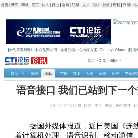
首页
|
新闻
|
商城
|
黄页
|
技术
|
行业
|
会展
|
访谈
|
人才
|
供求
|
社区
|
周刊
|
呼叫中心
|华为云客服呼叫中心免费试用
|企业联络中心出海方案–Genesys Cloud
|捷通
|鼎信通达新一代语音网关DAG1000-4S
首页 >
新闻
>
国际
>
首页
国内
国际
市场
技术
人物
政策
标准
专家观
语音接口 我们已站到下一
2016-06-27 15:18:48 作者：宁宇 来源：网易科技 
据国外媒体报道，近日美国《连线
着计算机处理、语音识别、移动通信