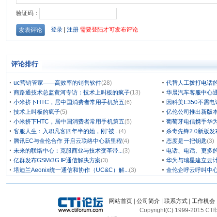
评论排行
uc营销管家——高效率的销售软件
(28)
代替人工拨打电话的
商路通技术总监黄河专访：技术上叫板的疯子
(13)
华晨汽车客服中心通
小米挤下HTC，居中国消费者常用手机第五
(6)
因科美E350不需电
技术上叫板的疯子
(5)
亿伦公司推出新版本
小米挤下HTC，居中国消费者常用手机第五
(5)
葡萄牙电信携手华为
客服人生：入职凡客四年半的她，刚“被...
(4)
杀毒先锋2.0新版
腾讯EC与金伦合作 开启云联络中心新里程
(4)
态度是一把钥匙
(3)
未来的联络中心：克服商业与技术变革带...
(3)
电话、电话、更多
亿群发布GSM/3G IP通信解决方案
(3)
华为与瑞星建立云计
塔迪兰Aeonix统一通信和协作（UC&C）解...
(3)
金伦企呼云呼叫中
网站首页
|
公司简介
|
联系方式
|
工作机会
Copyright(C) 1999-2015 C