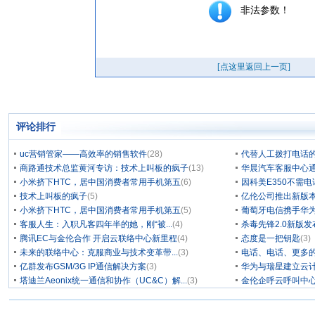
评论排行
uc营销管家——高效率的销售软件
(28)
代替人工拨打电话的
商路通技术总监黄河专访：技术上叫板的疯子
(13)
华晨汽车客服中心通
小米挤下HTC，居中国消费者常用手机第五
(6)
因科美E350不需电
技术上叫板的疯子
(5)
亿伦公司推出新版本
小米挤下HTC，居中国消费者常用手机第五
(5)
葡萄牙电信携手华为
客服人生：入职凡客四年半的她，刚“被...
(4)
杀毒先锋2.0新版
腾讯EC与金伦合作 开启云联络中心新里程
(4)
态度是一把钥匙
(3)
未来的联络中心：克服商业与技术变革带...
(3)
电话、电话、更多
亿群发布GSM/3G IP通信解决方案
(3)
华为与瑞星建立云计
塔迪兰Aeonix统一通信和协作（UC&C）解...
(3)
金伦企呼云呼叫中