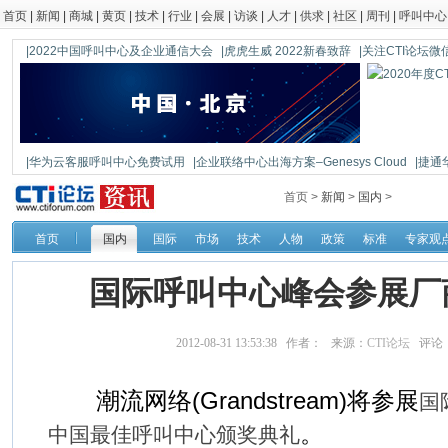
首页
|
新闻
|
商城
|
黄页
|
技术
|
行业
|
会展
|
访谈
|
人才
|
供求
|
社区
|
周刊
|
呼叫中心
|2022中国呼叫中心及企业通信大会
|虎虎生威 2022新春致辞
|关注CTI论坛微信公
|华为云客服呼叫中心免费试用
|企业联络中心出海方案–Genesys Cloud
|捷通
|鼎信通达新一代语音网关DAG1000-4S
首页 >
新闻
>
国内
>
首页
国内
国际
市场
技术
人物
政策
标准
专家观
国际呼叫中心峰会参展厂
2012-08-31 13:53:38 作者： 来源：
CTI论坛
评论
潮流网络(Grandstream)将参展
国
。
中国最佳呼叫中心颁奖典礼