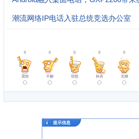
·
潮流网络IP电话入驻总统竞选办公室
0
0
0
0
0
震惊
不解
愤怒
杯具
无聊