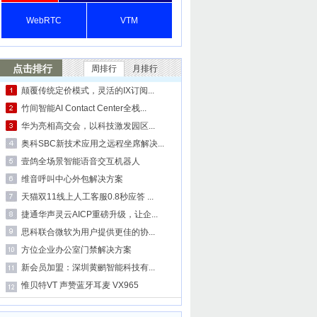
WebRTC
VTM
点击排行
周排行
月排行
颠覆传统定价模式，灵活的IX订阅...
竹间智能AI Contact Center全栈...
华为亮相高交会，以科技激发园区...
奥科SBC新技术应用之远程坐席解决...
壹鸽全场景智能语音交互机器人
维音呼叫中心外包解决方案
天猫双11线上人工客服0.8秒应答 ...
捷通华声灵云AICP重磅升级，让企...
思科联合微软为用户提供更佳的协...
方位企业办公室门禁解决方案
新会员加盟：深圳黄鹂智能科技有...
惟贝特VT 声赞蓝牙耳麦 VX965