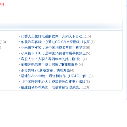
代替人工拨打电话的软件：亮剑天下自动...
(15)
(13)
华晨汽车客服中心通过CC-CMM应用级L1认证
(7)
)
小米挤下HTC，居中国消费者常用手机第五
(6)
小米挤下HTC，居中国消费者常用手机第五
(5)
客服人生：入职凡客四年半的她，刚“被...
(4)
葡萄牙电信携手华为部署LTE商用服务
(4)
杀毒先锋2.0新版发布，功能升级
(4)
塔迪兰Aeonix统一通信和协作（UC&C）解...
(3)
《中国呼叫中心人力资源管理白皮书》出版
(3)
搭建自动外呼系统、电话营销管理系统、...
(3)