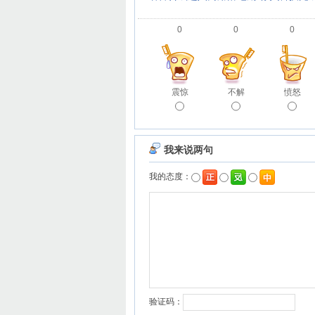
0
0
0
震惊
不解
愤怒