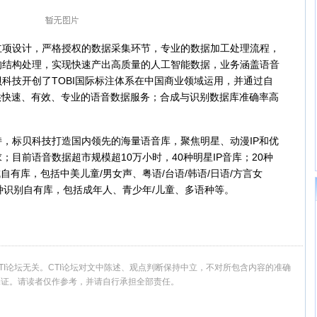
设计，严格授权的数据采集环节，专业的数据加工处理流程，
的结构处理，实现快速产出高质量的人工智能数据，业务涵盖语音
科技开创了TOBI国际标注体系在中国商业领域运用，并通过自
供快速、有效、专业的语音数据服务；合成与识别数据库准确率高
标贝科技打造国内领先的海量语音库，聚焦明星、动漫IP和优
目前语音数据超市规模超10万小时，40种明星IP音库；20种
成自有库，包括中美儿童/男女声、粤语/台语/韩语/日语/方言女
种识别自有库，包括成年人、青少年/儿童、多语种等。
I论坛无关。CTI论坛对文中陈述、观点判断保持中立，不对所包含内容的准确
保证。请读者仅作参考，并请自行承担全部责任。