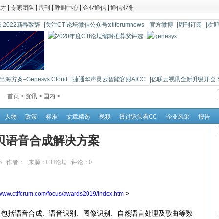
人才
|
专家团队
|
周刊
|
呼叫中心
|
企业通信
|
通信业务
 2022新春致辞
|关注CTI论坛微信公众号:ctiforumnews
|官方微博
|周刊订阅
|欢
海方案–Genesys Cloud
|捷通华声灵云智能客服AICC
|亿联云视讯全新升级开会 So 
首页 >
资讯
>
国内
>
人物
政策
标准
文章精选
视频
透过镜头看CC
企业风采
报告
贝语音合成解决方案
:27:46 作者： 来源：
CTI论坛
评论：
0
点击：
20440
>
//www.ctiforum.com/focus/awards2019/index.htm
包括语音合成、语音识别、图像识别、自然语言处理及歌曲等数