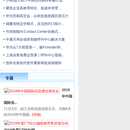
小i机器人助力中国信托摘得客服行业...
聚焦企业高效率转化、低成本管理 ...
华为亮相高交会，以科技激发园区新活力
颠覆传统定价模式，灵活的IX订阅计...
竹间智能AI Contact Center全栈式...
中通天鸿全场景智能呼叫中心解决方案
华为云7大维度第一，被Forrester评...
上海业奥免费运营课丨呼叫中心现场...
思科全新协作套件重新缔造游戏规则
专题
2019
年中国
国际信...
11月3日，由工业和信息化部主办、为期4天
的2019年中国国...
[详细]