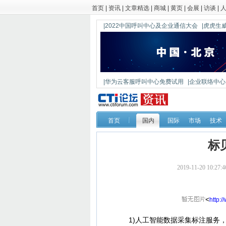
首页
|
资讯
|
文章精选
|
商城
|
黄页
|
会展
|
访谈
|
|2022中国呼叫中心及企业通信大会
|虎虎生威
|华为云客服呼叫中心免费试用
|企业联络中心出
|鼎信通达新一代语音网关DAG1000-4S
首页
国内
国际
市场
技术
标
2019-11-20 10
<
http:
1)人工智能数据采集标注服务，