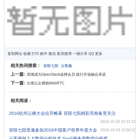
复制网址
收藏
打印
邮件
微信
新浪微博
一键分享
QQ
更多
相关热词搜索：
容联七陌
云客服
上一篇:
浪潮成为OpenStack金牌会员 践行开放融合承诺
下一篇:
古德云企拥抱WebRTC
相关阅读：
·
2016杭州云栖大会拉开帷幕 容联七陌精彩亮相备受关注
2016-10-20 15:31:23
·
容联七陌受邀参加2016中国客户世界年度大会
2016-10-19 10:00:10
·
云客服融入大数据分析技术 SaaS服务变数据分析师