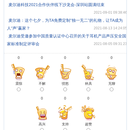
·
麦尔迪科技2021合作伙伴线下沙龙会-深圳站圆满结束
2021-09-01 09:38:46
·
麦尔迪：这个七夕，为TA免费定制“独一无二”的礼物，让TA成为
人“声”赢家？
2021-08-13 14:24:05
·
麦尔迪受邀参加中国质量认证中心召开的关于耳机产品声压安全国
家标准制定评审会
2021-08-05 09:31:23
0
0
0
0
0
震惊
不解
愤怒
杯具
无聊
0
0
0
高兴
支持
超赞