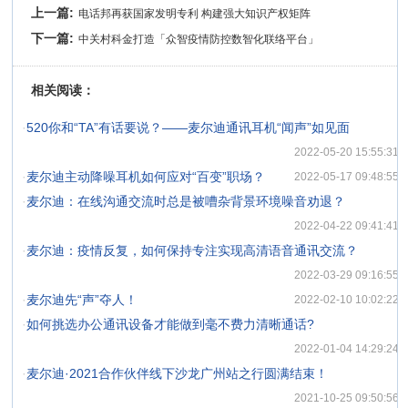
上一篇:
电话邦再获国家发明专利 构建强大知识产权矩阵
下一篇:
中关村科金打造「众智疫情防控数智化联络平台」
相关阅读：
·
520你和“TA”有话要说？——麦尔迪通讯耳机“闻声”如见面
2022-05-20 15:55:31
·
麦尔迪主动降噪耳机如何应对“百变”职场？
2022-05-17 09:48:55
·
麦尔迪：在线沟通交流时总是被嘈杂背景环境噪音劝退？
2022-04-22 09:41:41
·
麦尔迪：疫情反复，如何保持专注实现高清语音通讯交流？
2022-03-29 09:16:55
·
麦尔迪先“声”夺人！
2022-02-10 10:02:22
·
如何挑选办公通讯设备才能做到毫不费力清晰通话?
2022-01-04 14:29:24
·
麦尔迪·2021合作伙伴线下沙龙广州站之行圆满结束！
2021-10-25 09:50:56