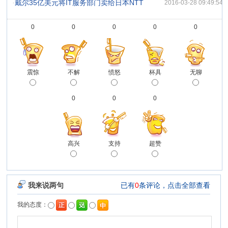
·
戴尔35亿美元将IT服务部门卖给日本NTT
2016-03-28 09:49:54
0
0
0
0
0
震惊
不解
愤怒
杯具
无聊
0
0
0
高兴
支持
超赞