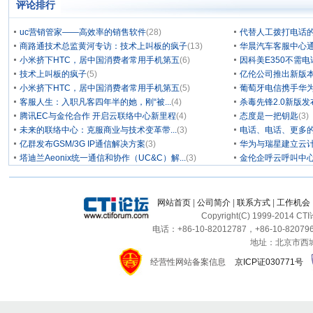
评论排行
uc营销管家——高效率的销售软件
(28)
代替人工拨打电话的
商路通技术总监黄河专访：技术上叫板的疯子
(13)
华晨汽车客服中心通
小米挤下HTC，居中国消费者常用手机第五
(6)
因科美E350不需电
技术上叫板的疯子
(5)
亿伦公司推出新版本
小米挤下HTC，居中国消费者常用手机第五
(5)
葡萄牙电信携手华为
客服人生：入职凡客四年半的她，刚“被...
(4)
杀毒先锋2.0新版
腾讯EC与金伦合作 开启云联络中心新里程
(4)
态度是一把钥匙
(3)
未来的联络中心：克服商业与技术变革带...
(3)
电话、电话、更多
亿群发布GSM/3G IP通信解决方案
(3)
华为与瑞星建立云计
塔迪兰Aeonix统一通信和协作（UC&C）解...
(3)
金伦企呼云呼叫中
网站首页
|
公司简介
|
联系方式
|
工作机会
Copyright(C) 1999-2014 C
电话：+86-10-82012787，+86-10-820796
地址：北京市西城区
经营性网站备案信息
京ICP证030771号