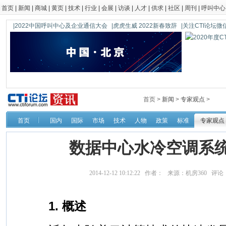
首页
|
新闻
|
商城
|
黄页
|
技术
|
行业
|
会展
|
访谈
|
人才
|
供求
|
社区
|
周刊
|
呼叫中心
|2022中国呼叫中心及企业通信大会
|虎虎生威 2022新春致辞
|关注CTI论坛微信公
首页 >
新闻
>
专家观点
>
首页
国内
国际
市场
技术
人物
政策
标准
专家观点
数据中心水冷空调系
2014-12-12 10:12:22 作者： 来源：机房360 评论
1. 概述