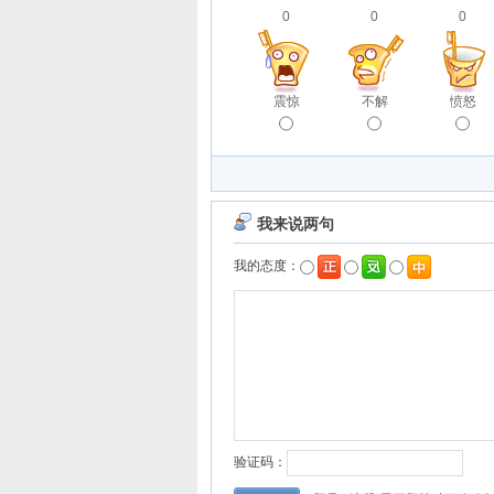
0
0
0
震惊
不解
愤怒