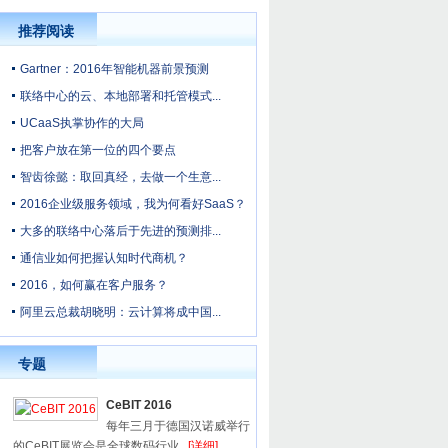
推荐阅读
Gartner：2016年智能机器前景预测
联络中心的云、本地部署和托管模式...
UCaaS执掌协作的大局
把客户放在第一位的四个要点
智齿徐懿：取回真经，去做一个生意...
2016企业级服务领域，我为何看好SaaS？
大多的联络中心落后于先进的预测排...
通信业如何把握认知时代商机？
2016，如何赢在客户服务？
阿里云总裁胡晓明：云计算将成中国...
专题
CeBIT 2016
每年三月于德国汉诺威举行
的CeBIT展览会是全球数码行业...
[详细]