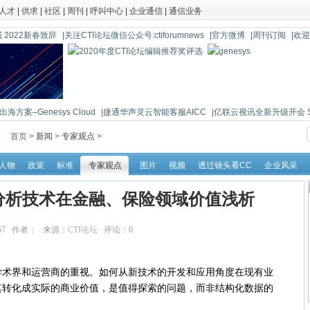
人才
|
供求
|
社区
|
周刊
|
呼叫中心
|
企业通信
|
通信业务
 2022新春致辞
|关注CTI论坛微信公众号:ctiforumnews
|官方微博
|周刊订阅
|欢
海方案–Genesys Cloud
|捷通华声灵云智能客服AICC
|亿联云视讯全新升级开会 So 
首页 >
新闻
>
专家观点
>
人物
政策
标准
专家观点
图片
视频
透过镜头看CC
企业风采
分析技术在金融、保险领域价值浅析
:53:57 作者： 来源：
CTI论坛
评论：
0
点击：
34975
界和运营商的重视。如何从新技术的开发和应用角度在现有业
其转化成实际的商业价值，是值得探索的问题，而非结构化数据的