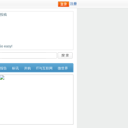
迎投稿
easy!
报告
标讯
并购
IT与互联网
微世界