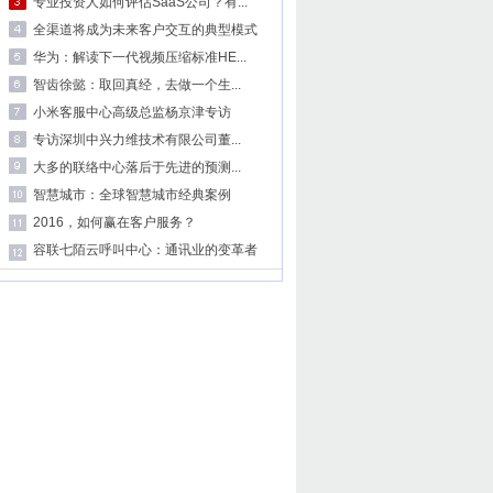
专业投资人如何评估SaaS公司？有...
全渠道将成为未来客户交互的典型模式
华为：解读下一代视频压缩标准HE...
智齿徐懿：取回真经，去做一个生...
小米客服中心高级总监杨京津专访
专访深圳中兴力维技术有限公司董...
大多的联络中心落后于先进的预测...
智慧城市：全球智慧城市经典案例
2016，如何赢在客户服务？
容联七陌云呼叫中心：通讯业的变革者