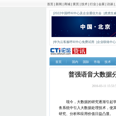
首页
|
新闻
|
商城
|
黄页
|
技术
|
行业
|
会展
|
访谈
|
|2022中国呼叫中心及企业通信大会
|虎虎生威
|华为云客服呼叫中心免费试用
|企业联络中心出
|鼎信通达新一代语音网关DAG1000-4S
首页
国内
国际
市场
技术
普强语音大数据
2016-03-11 15
现今，大数据的研究逐渐引起学术
务系统中引入大数据处理技术，使
研究、分析和应用价值日益凸显。