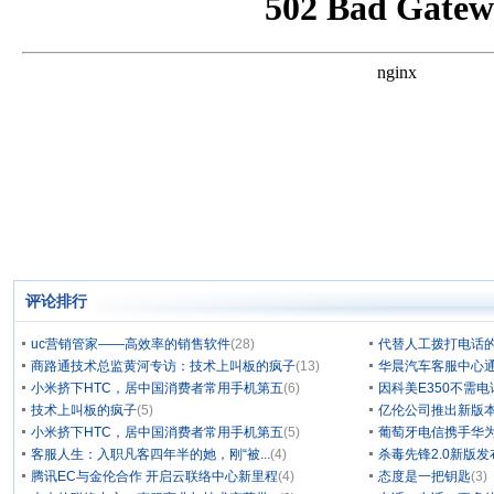
评论排行
uc营销管家——高效率的销售软件
(28)
代替人工拨打电话的
商路通技术总监黄河专访：技术上叫板的疯子
(13)
华晨汽车客服中心通
小米挤下HTC，居中国消费者常用手机第五
(6)
因科美E350不需电
技术上叫板的疯子
(5)
亿伦公司推出新版本
小米挤下HTC，居中国消费者常用手机第五
(5)
葡萄牙电信携手华为
客服人生：入职凡客四年半的她，刚“被...
(4)
杀毒先锋2.0新版
腾讯EC与金伦合作 开启云联络中心新里程
(4)
态度是一把钥匙
(3)