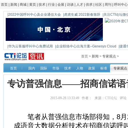
首页
|
新闻
|
商城
|
黄页
|
技术
|
行业
|
会展
|
访谈
|
人才
|
供求
|
社区
|
周刊
|
呼叫中心
|2022中国呼叫中心及企业通信大会
|虎虎生威 2022新春致辞
|关注CTI论坛微信公
|华为云客服呼叫中心免费试用
|企业联络中心出海方案–Genesys Cloud
|捷通
|鼎信通达新一代语音网关DAG1000-4S
首页 >
新闻
>
专家观点
>
首页
国内
国际
市场
技术
人物
政策
标准
专家观点
专访普强信息——招商信诺语
2015-09-28 13:33:49 作者： 来源：
CTI论坛
评论
笔者从普强信息市场部得知，8月2
成语音大数据分析技术在招商信诺呼