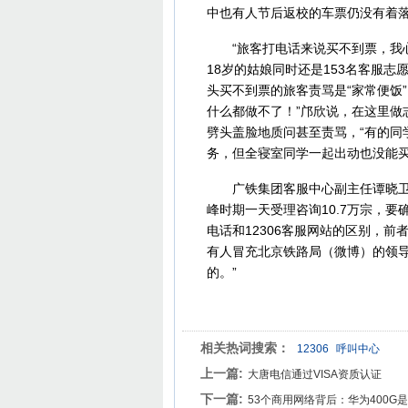
中也有人节后返校的车票仍没有着
“旅客打电话来说买不到票，我心
18岁的姑娘同时还是153名客服志
头买不到票的旅客责骂是“家常便饭”
什么都做不了！”邝欣说，在这里做
劈头盖脸地质问甚至责骂，“有的同
务，但全寝室同学一起出动也没能买
广铁集团客服中心副主任谭晓卫介
峰时期一天受理咨询10.7万宗，要
电话和12306客服网站的区别，
有人冒充北京铁路局（微博）的领导
的。”
相关热词搜索：
12306
呼叫中心
上一篇:
大唐电信通过VISA资质认证
下一篇:
53个商用网络背后：华为400G