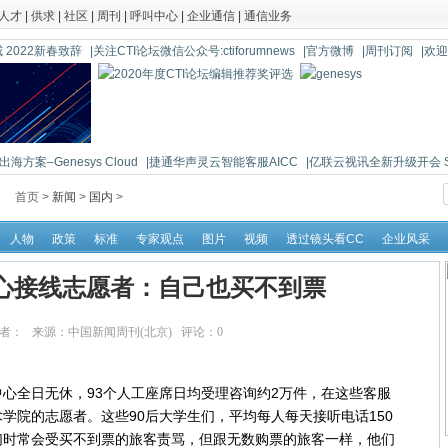
人才
|
供求
|
社区
|
周刊
|
呼叫中心
|
企业通信
|
通信业务
 2022新春致辞
|关注CTI论坛微信公众号:ctiforumnews
|官方微博
|周刊订阅
|欢
海方案–Genesys Cloud
|捷通华声灵云智能客服AICC
|亿联云视讯全新升级开会 So 
首页 >
新闻
>
国内
>
人物
政策
标准
专家观点
图片
视频
透过镜头看CC
企业风采
叫中心接线志愿者：自己也买不到票
33:04 作者： 来源：中国新闻周刊(北京) 评论：
0
点击：
10882
全日无休，93个人工座席日均受理咨询约2万件，在这些客服
学院的志愿者。这些90后大学生们，平均每人每天接听电话150
们时常会受买不到票的旅客责骂，但跟无数购票的旅客一样，他们