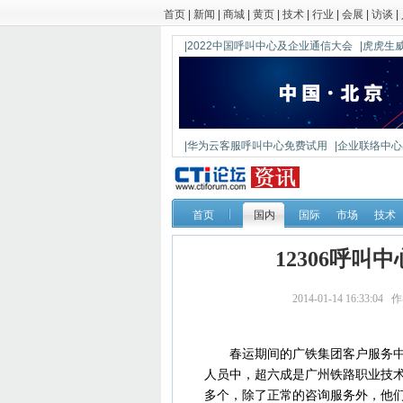
首页
|
新闻
|
商城
|
黄页
|
技术
|
行业
|
会展
|
访谈
|
|2022中国呼叫中心及企业通信大会
|虎虎生威
|华为云客服呼叫中心免费试用
|企业联络中心出
|鼎信通达新一代语音网关DAG1000-4S
首页
国内
国际
市场
技术
12306呼
2014-01-14 16:
春运期间的广铁集团客户服务中心
人员中，超六成是广州铁路职业技术
多个，除了正常的咨询服务外，他