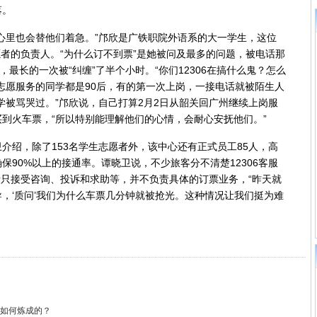
落。
里也会替他们着急。”邝欣是广铁职院外语系的大一学生，这位
愿者的负责人。“为什么订不到票”是她被问及最多的问题，被电话那
，最长的一次被“纠缠”了半个小时。“你们12306在搞什么鬼？怎么
志愿服务的同学都是90后，有的第一次上岗，一接电话就被陌生人
学被骂哭过。”邝欣说，自己打算2月2日从韶关回广州继续上岗服
到火车票，“所以特别能理解他们的心情，会耐心安抚他们。”
绍，除了153名学生志愿者外，该中心还有正式员工85人，高
确保90%以上的接通率。谭晓卫说，不少旅客分不清楚12306客服
前者只接受咨询、投诉和求助等，并不负责具体的订票业务，“昨天就
，‘质问’我们为什么车票几分钟就被抢光。这种情况让我们挺为难
是如何炼成的？