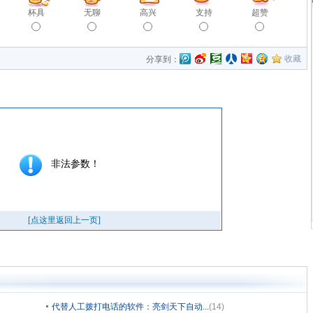
杯具
无聊
高兴
支持
超赞
收藏
分享到：
代替人工拨打电话的软件：亮剑天下自动...
(14)