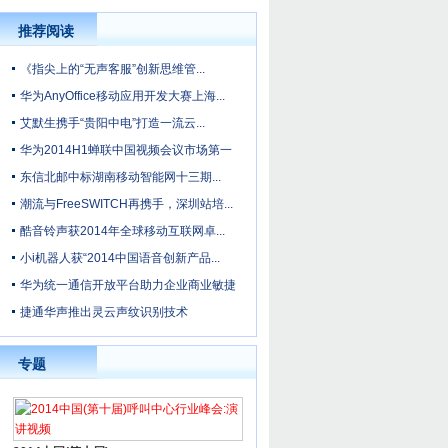
推荐阅读
《指尖上的“无声客服”创新思维管...
华为AnyOffice移动应用开发大赛上海...
艾默生携手“贵阳中电”打造一流云...
华为2014H1蝉联中国视频会议市场第一
东信北邮中标湖南移动智能网十三期...
潮流与FreeSWITCH再携手，深圳站培...
酷音铃声获2014年全球移动互联网卓...
小i机器人获“2014中国语音创新产品...
华为统一通信开放平台助力企业商业敏捷
捷通华声推出灵云声纹识别技术
专题