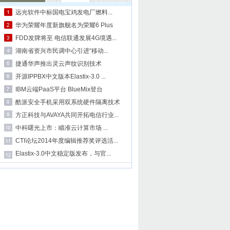
远光软件中标国电宝鸡发电厂燃料...
华为荣耀年度新旗舰名为荣耀6 Plus
FDD发牌将至 电信联通发展4G境遇...
湖南省资兴市民调中心引进“移动...
捷通华声推出灵云声纹识别技术
开源IPPBX中文版本Elastix-3.0 ...
IBM云端PaaS平台 BlueMix登台
酷派安全手机采用双系统硬件隔离技术
方正科技与AVAYA共同开拓电信行业...
中科曙光上市：瞄准云计算市场 ...
CTI论坛2014年度编辑推荐奖评选活...
Elastix-3.0中文稳定版发布，与官...