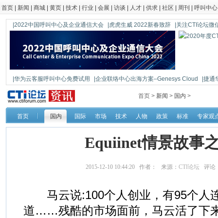
首页
|
新闻
|
商城
|
黄页
|
技术
|
行业
|
会展
|
访谈
|
人才
|
供求
|
社区
|
周刊
|
呼叫中心
|2022中国呼叫中心及企业通信大会
|虎虎生威 2022新春致辞
|关注CTI论坛微信公
|华为云客服呼叫中心免费试用
|企业联络中心出海方案–Genesys Cloud
|捷通
|鼎信通达新一代语音网关DAG1000-4S
首页 >
新闻
>
国内
>
首页
国内
国际
市场
技术
人物
政策
标准
专家观
Equiinet情景故
2015-12-10 10:44:20 作者： 来源：
CTI论坛
评论
马云说:100个人创业，有95个人
道……残酷的市场面前，马云活了下