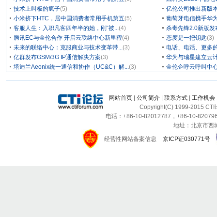
技术上叫板的疯子
(5)
亿伦公司推出新版本
小米挤下HTC，居中国消费者常用手机第五
(5)
葡萄牙电信携手华为
客服人生：入职凡客四年半的她，刚“被...
(4)
杀毒先锋2.0新版
腾讯EC与金伦合作 开启云联络中心新里程
(4)
态度是一把钥匙
(3)
未来的联络中心：克服商业与技术变革带...
(3)
电话、电话、更多
亿群发布GSM/3G IP通信解决方案
(3)
华为与瑞星建立云计
塔迪兰Aeonix统一通信和协作（UC&C）解...
(3)
金伦企呼云呼叫中
网站首页
|
公司简介
|
联系方式
|
工作机会
Copyright(C) 1999-2015 C
电话：+86-10-82012787，+86-10-820796
地址：北京市西城区
经营性网站备案信息
京ICP证030771号